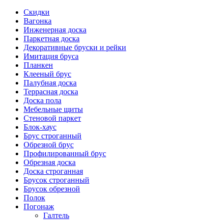
Скидки
Вагонка
Инженерная доска
Паркетная доска
Декоративные бруски и рейки
Имитация бруса
Планкен
Клееный брус
Палубная доска
Террасная доска
Доска пола
Мебельные щиты
Стеновой паркет
Блок-хаус
Брус строганный
Обрезной брус
Профилированный брус
Обрезная доска
Доска строганная
Брусок строганный
Брусок обрезной
Полок
Погонаж
Галтель