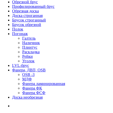
Обрезной брус
Профилированный брус
Обрезная доска
Доска строганная
Брусок строганный
Брусок обрезной
Полок
Погонаж
Галтель
Наличник
Плинтус
Раскладка
Рейки
Уголок
LVL-брус
Фанера, ДВП, OSB
OSB -3
МДФ
Фанера ламинированная
Фанера ФК
Фанера ФСФ
Доска необрезная