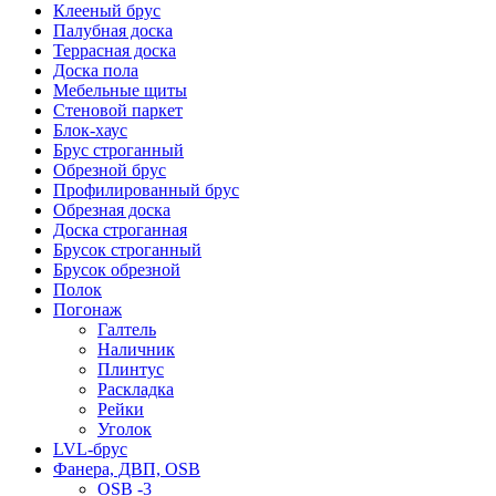
Клееный брус
Палубная доска
Террасная доска
Доска пола
Мебельные щиты
Стеновой паркет
Блок-хаус
Брус строганный
Обрезной брус
Профилированный брус
Обрезная доска
Доска строганная
Брусок строганный
Брусок обрезной
Полок
Погонаж
Галтель
Наличник
Плинтус
Раскладка
Рейки
Уголок
LVL-брус
Фанера, ДВП, OSB
OSB -3