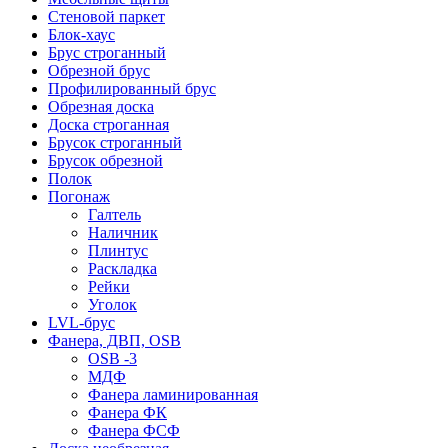
Стеновой паркет
Блок-хаус
Брус строганный
Обрезной брус
Профилированный брус
Обрезная доска
Доска строганная
Брусок строганный
Брусок обрезной
Полок
Погонаж
Галтель
Наличник
Плинтус
Раскладка
Рейки
Уголок
LVL-брус
Фанера, ДВП, OSB
OSB -3
МДФ
Фанера ламинированная
Фанера ФК
Фанера ФСФ