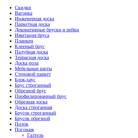
Скидки
Вагонка
Инженерная доска
Паркетная доска
Декоративные бруски и рейки
Имитация бруса
Планкен
Клееный брус
Палубная доска
Террасная доска
Доска пола
Мебельные щиты
Стеновой паркет
Блок-хаус
Брус строганный
Обрезной брус
Профилированный брус
Обрезная доска
Доска строганная
Брусок строганный
Брусок обрезной
Полок
Погонаж
Галтель