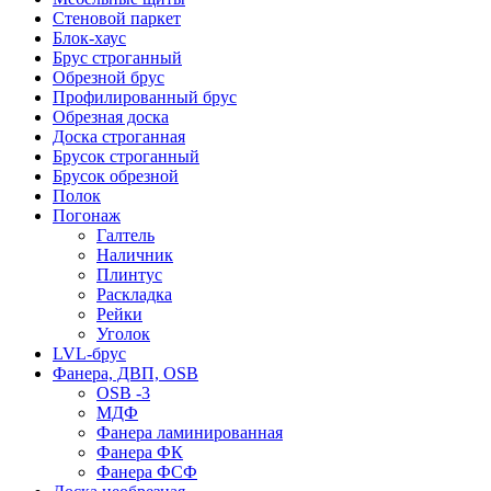
Стеновой паркет
Блок-хаус
Брус строганный
Обрезной брус
Профилированный брус
Обрезная доска
Доска строганная
Брусок строганный
Брусок обрезной
Полок
Погонаж
Галтель
Наличник
Плинтус
Раскладка
Рейки
Уголок
LVL-брус
Фанера, ДВП, OSB
OSB -3
МДФ
Фанера ламинированная
Фанера ФК
Фанера ФСФ