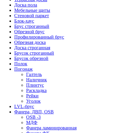
Доска пола
Мебельные щиты
Стеновой паркет
Блок-хаус
Брус строганный
Обрезной брус
Профилированный брус
Обрезная доска
Доска строганная
Брусок строганный
Брусок обрезной
Полок
Погонаж
Галтель
Наличник
Плинтус
Раскладка
Рейки
Уголок
LVL-брус
Фанера, ДВП, OSB
OSB -3
МДФ
Фанера ламинированная