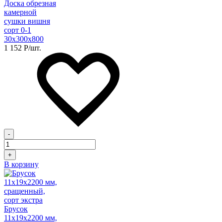
Доска обрезная
камерной
сушки вишня
сорт 0-1
30х300х800
1 152
Р
/шт.
-
+
В корзину
Брусок
11х19х2200 мм,