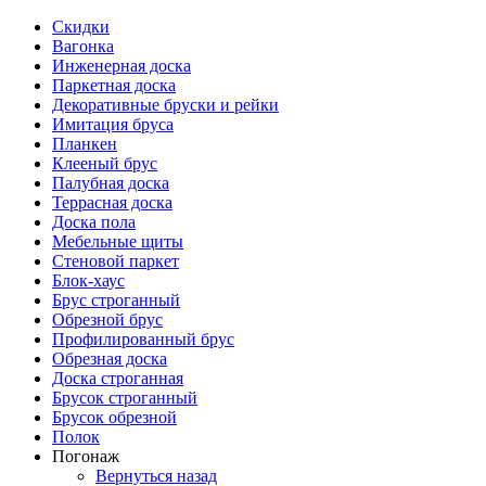
Скидки
Вагонка
Инженерная доска
Паркетная доска
Декоративные бруски и рейки
Имитация бруса
Планкен
Клееный брус
Палубная доска
Террасная доска
Доска пола
Мебельные щиты
Стеновой паркет
Блок-хаус
Брус строганный
Обрезной брус
Профилированный брус
Обрезная доска
Доска строганная
Брусок строганный
Брусок обрезной
Полок
Погонаж
Вернуться назад