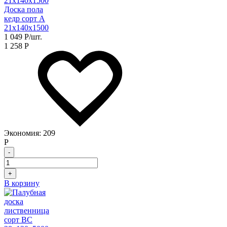
Доска пола
кедр сорт А
21х140х1500
1 049
Р
/шт.
1 258
Р
Экономия:
209
Р
-
+
В корзину