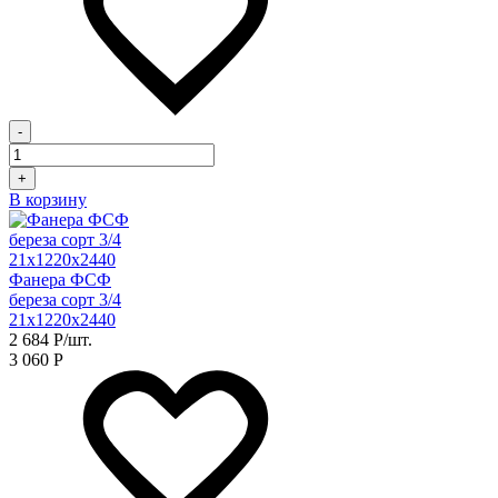
-
+
В корзину
Фанера ФСФ
береза сорт 3/4
21х1220х2440
2 684
Р
/шт.
3 060
Р