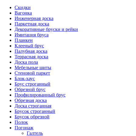
Скидки
Вагонка
Инженерная доска
Паркетная доска
Декоративные бруски и рейки
Имитация бруса
Планкен
Клееный брус
Палубная доска
Террасная доска
Доска пола
Мебельные щиты
Стеновой паркет
Блок-хаус
Брус строганный
Обрезной брус
Профилированный брус
Обрезная доска
Доска строганная
Брусок строганный
Брусок обрезной
Полок
Погонаж
Галтель