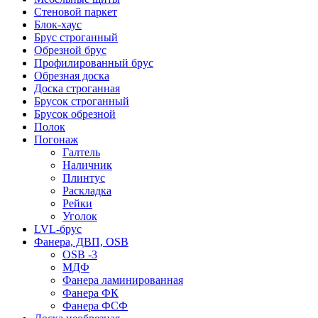
Стеновой паркет
Блок-хаус
Брус строганный
Обрезной брус
Профилированный брус
Обрезная доска
Доска строганная
Брусок строганный
Брусок обрезной
Полок
Погонаж
Галтель
Наличник
Плинтус
Раскладка
Рейки
Уголок
LVL-брус
Фанера, ДВП, OSB
OSB -3
МДФ
Фанера ламинированная
Фанера ФК
Фанера ФСФ