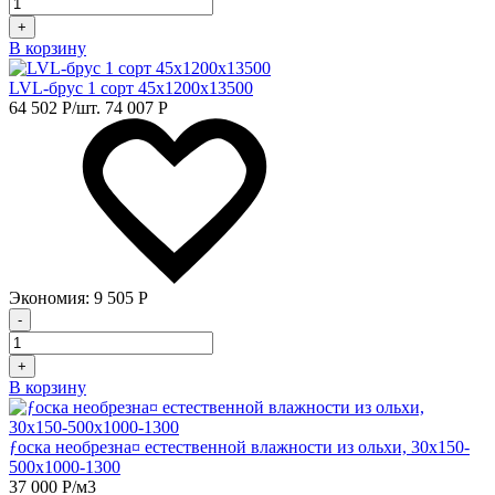
+
В корзину
LVL-брус 1 сорт 45х1200х13500
64 502
Р
/шт.
74 007
Р
Экономия:
9 505
Р
-
+
В корзину
ƒоска необрезна¤ естественной влажности из ольхи, 30х150-
500х1000-1300
37 000
Р
/м3