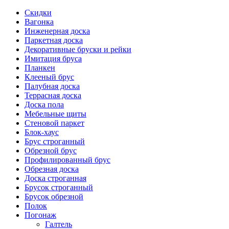
Скидки
Вагонка
Инженерная доска
Паркетная доска
Декоративные бруски и рейки
Имитация бруса
Планкен
Клееный брус
Палубная доска
Террасная доска
Доска пола
Мебельные щиты
Стеновой паркет
Блок-хаус
Брус строганный
Обрезной брус
Профилированный брус
Обрезная доска
Доска строганная
Брусок строганный
Брусок обрезной
Полок
Погонаж
Галтель