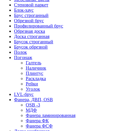
Стеновой паркет
Блок-хаус
Брус строганный
Обрезной брус
Профилированный брус
Обрезная доска
Доска строганная
Брусок строганный
Брусок обрезной
Полок
Погонаж
Галтель
Наличник
Плинтус
Раскладка
Рейки
Уголок
LVL-брус
Фанера, ДВП, OSB
OSB -3
МДФ
Фанера ламинированная
Фанера ФК
Фанера ФСФ