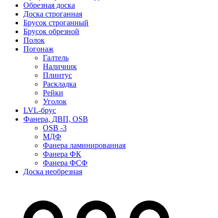
Обрезная доска
Доска строганная
Брусок строганный
Брусок обрезной
Полок
Погонаж
Галтель
Наличник
Плинтус
Раскладка
Рейки
Уголок
LVL-брус
Фанера, ДВП, OSB
OSB -3
МДФ
Фанера ламинированная
Фанера ФК
Фанера ФСФ
Доска необрезная