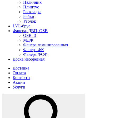
Наличник
Плинтус
Раскладка
Рейки
Уголок
LVL-брус
Фанера, ДВП, OSB
OSB -3
МДФ
Фанера ламинированная
Фанера ФК
Фанера ФСФ
Доска необрезная
Доставка
Оплата
Контакты
Акции
Услуги