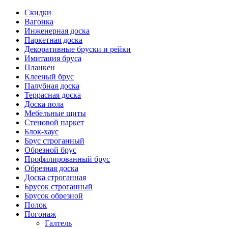
Скидки
Вагонка
Инженерная доска
Паркетная доска
Декоративные бруски и рейки
Имитация бруса
Планкен
Клееный брус
Палубная доска
Террасная доска
Доска пола
Мебельные щиты
Стеновой паркет
Блок-хаус
Брус строганный
Обрезной брус
Профилированный брус
Обрезная доска
Доска строганная
Брусок строганный
Брусок обрезной
Полок
Погонаж
Галтель