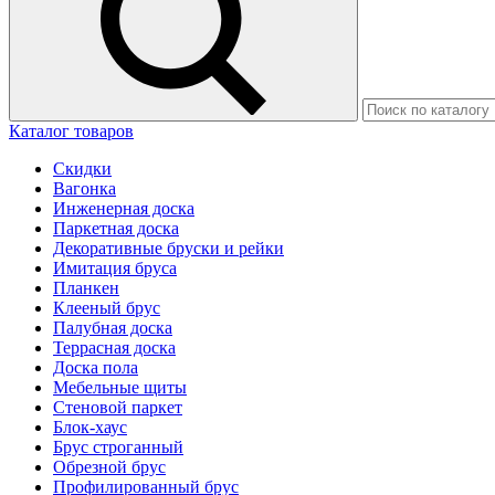
Каталог товаров
Скидки
Вагонка
Инженерная доска
Паркетная доска
Декоративные бруски и рейки
Имитация бруса
Планкен
Клееный брус
Палубная доска
Террасная доска
Доска пола
Мебельные щиты
Стеновой паркет
Блок-хаус
Брус строганный
Обрезной брус
Профилированный брус