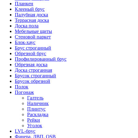
Планкен
Клееный брус
Палубная доска
Террасная доска
Доска пола
Мебельные щиты
Стеновой паркет
Блок-хаус
Брус строганный
Обрезной брус
Профилированный брус
Обрезная доска
Доска строганная
Брусок строганный
Брусок обрезной
Полок
Погонаж
Галтель
Наличник
Плинтус
Раскладка
Рейки
Уголок
LVL-брус
Фанера, ДВП, OSB