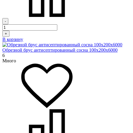
-
+
В корзину
Обрезной брус антисептированный сосна 100х200х6000
6
Много