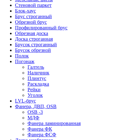
Стеновой паркет
Блок-хаус
Брус строганный
Обрезной брус
Профилированный брус
Обрезная доска
Доска строганная
Брусок строганный
Брусок обрезной
Полок
Погонаж
Галтель
Наличник
Плинтус
Раскладка
Рейки
Уголок
LVL-брус
Фанера, ДВП, OSB
OSB -3
МДФ
Фанера ламинированная
Фанера ФК
Фанера ФСФ