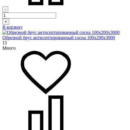
-
+
В корзину
Обрезной брус антисептированный сосна 100х200х3000
15
Много