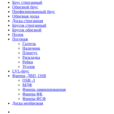
Брус строганный
Обрезной брус
Профилированный брус
Обрезная доска
Доска строганная
Брусок строганный
Брусок обрезной
Полок
Погонаж
Галтель
Наличник
Плинтус
Раскладка
Рейки
Уголок
LVL-брус
Фанера, ДВП, OSB
OSB -3
МДФ
Фанера ламинированная
Фанера ФК
Фанера ФСФ
Доска необрезная