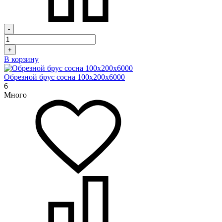
-
+
В корзину
Обрезной брус сосна 100х200х6000
6
Много