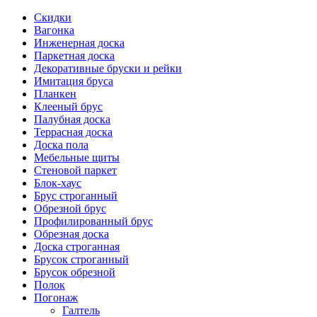
Скидки
Вагонка
Инженерная доска
Паркетная доска
Декоративные бруски и рейки
Имитация бруса
Планкен
Клееный брус
Палубная доска
Террасная доска
Доска пола
Мебельные щиты
Стеновой паркет
Блок-хаус
Брус строганный
Обрезной брус
Профилированный брус
Обрезная доска
Доска строганная
Брусок строганный
Брусок обрезной
Полок
Погонаж
Галтель