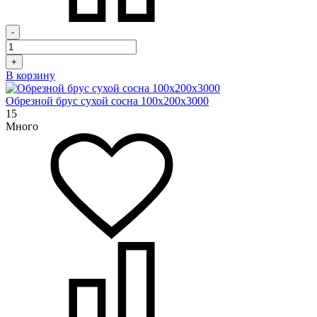
-
+
В корзину
Обрезной брус сухой сосна 100х200х3000
15
Много