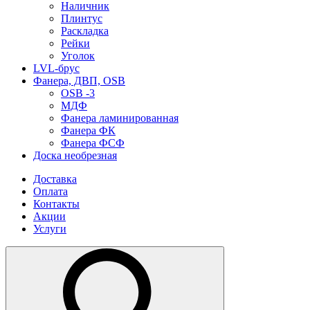
Наличник
Плинтус
Раскладка
Рейки
Уголок
LVL-брус
Фанера, ДВП, OSB
OSB -3
МДФ
Фанера ламинированная
Фанера ФК
Фанера ФСФ
Доска необрезная
Доставка
Оплата
Контакты
Акции
Услуги