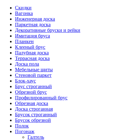
Скидки
Вагонка
Инженерная доска
Паркетная доска
Декоративные бруски и рейки
Имитация бруса
Планкен
Клееный брус
Палубная доска
Террасная доска
Доска пола
Мебельные щиты
Стеновой паркет
Блок-хаус
Брус строганный
Обрезной брус
Профилированный брус
Обрезная доска
Доска строганная
Брусок строганный
Брусок обрезной
Полок
Погонаж
Галтель