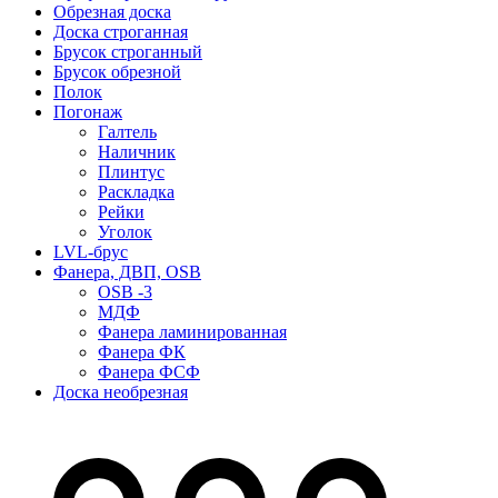
Обрезная доска
Доска строганная
Брусок строганный
Брусок обрезной
Полок
Погонаж
Галтель
Наличник
Плинтус
Раскладка
Рейки
Уголок
LVL-брус
Фанера, ДВП, OSB
OSB -3
МДФ
Фанера ламинированная
Фанера ФК
Фанера ФСФ
Доска необрезная