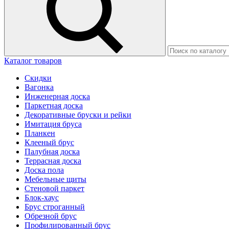
Каталог товаров
Скидки
Вагонка
Инженерная доска
Паркетная доска
Декоративные бруски и рейки
Имитация бруса
Планкен
Клееный брус
Палубная доска
Террасная доска
Доска пола
Мебельные щиты
Стеновой паркет
Блок-хаус
Брус строганный
Обрезной брус
Профилированный брус