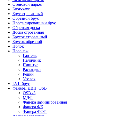
Стеновой паркет
Блок-хаус
Брус строганный
Обрезной брус
Профилированный брус
Обрезная доска
Доска строганная
Брусок строганный
Брусок обрезной
Полок
Погонаж
Галтель
Наличник
Плинтус
Раскладка
Рейки
Уголок
LVL-брус
Фанера, ДВП, OSB
OSB -3
МДФ
Фанера ламинированная
Фанера ФК
Фанера ФСФ