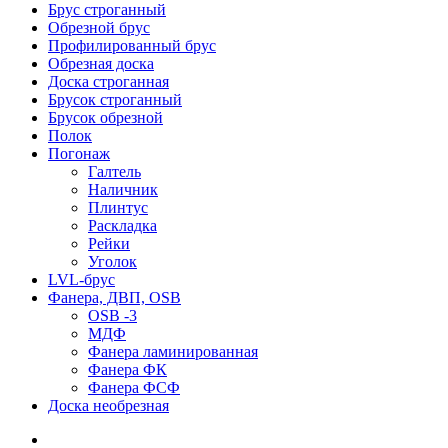
Брус строганный
Обрезной брус
Профилированный брус
Обрезная доска
Доска строганная
Брусок строганный
Брусок обрезной
Полок
Погонаж
Галтель
Наличник
Плинтус
Раскладка
Рейки
Уголок
LVL-брус
Фанера, ДВП, OSB
OSB -3
МДФ
Фанера ламинированная
Фанера ФК
Фанера ФСФ
Доска необрезная