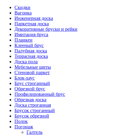
Скидки
Вагонка
Инженерная доска
Паркетная доска
Декоративные бруски и рейки
Имитация бруса
Планкен
Клееный брус
Палубная доска
Террасная доска
Доска пола
Мебельные щиты
Стеновой паркет
Блок-хаус
Брус строганный
Обрезной брус
Профилированный брус
Обрезная доска
Доска строганная
Брусок строганный
Брусок обрезной
Полок
Погонаж
Галтель