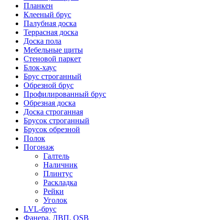
Планкен
Клееный брус
Палубная доска
Террасная доска
Доска пола
Мебельные щиты
Стеновой паркет
Блок-хаус
Брус строганный
Обрезной брус
Профилированный брус
Обрезная доска
Доска строганная
Брусок строганный
Брусок обрезной
Полок
Погонаж
Галтель
Наличник
Плинтус
Раскладка
Рейки
Уголок
LVL-брус
Фанера, ДВП, OSB