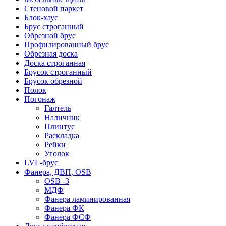
Стеновой паркет
Блок-хаус
Брус строганный
Обрезной брус
Профилированный брус
Обрезная доска
Доска строганная
Брусок строганный
Брусок обрезной
Полок
Погонаж
Галтель
Наличник
Плинтус
Раскладка
Рейки
Уголок
LVL-брус
Фанера, ДВП, OSB
OSB -3
МДФ
Фанера ламинированная
Фанера ФК
Фанера ФСФ