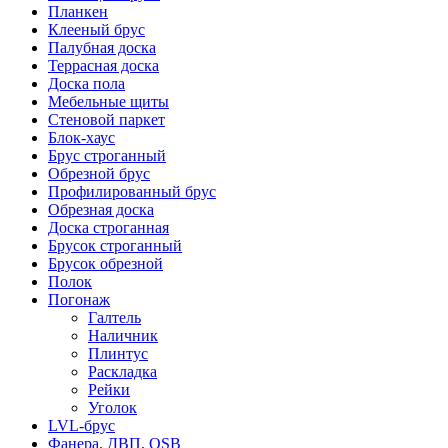
Планкен
Клееный брус
Палубная доска
Террасная доска
Доска пола
Мебельные щиты
Стеновой паркет
Блок-хаус
Брус строганный
Обрезной брус
Профилированный брус
Обрезная доска
Доска строганная
Брусок строганный
Брусок обрезной
Полок
Погонаж
Галтель
Наличник
Плинтус
Раскладка
Рейки
Уголок
LVL-брус
Фанера, ДВП, OSB