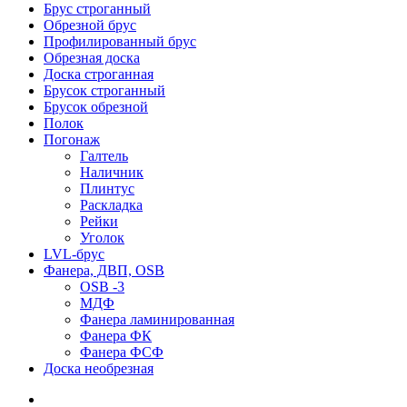
Брус строганный
Обрезной брус
Профилированный брус
Обрезная доска
Доска строганная
Брусок строганный
Брусок обрезной
Полок
Погонаж
Галтель
Наличник
Плинтус
Раскладка
Рейки
Уголок
LVL-брус
Фанера, ДВП, OSB
OSB -3
МДФ
Фанера ламинированная
Фанера ФК
Фанера ФСФ
Доска необрезная