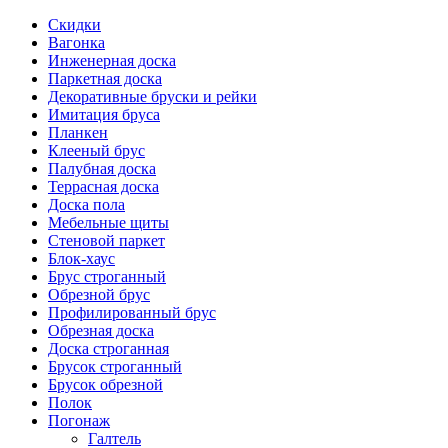
Скидки
Вагонка
Инженерная доска
Паркетная доска
Декоративные бруски и рейки
Имитация бруса
Планкен
Клееный брус
Палубная доска
Террасная доска
Доска пола
Мебельные щиты
Стеновой паркет
Блок-хаус
Брус строганный
Обрезной брус
Профилированный брус
Обрезная доска
Доска строганная
Брусок строганный
Брусок обрезной
Полок
Погонаж
Галтель