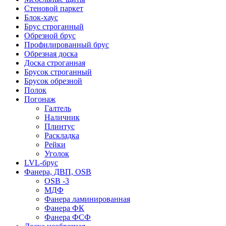
Стеновой паркет
Блок-хаус
Брус строганный
Обрезной брус
Профилированный брус
Обрезная доска
Доска строганная
Брусок строганный
Брусок обрезной
Полок
Погонаж
Галтель
Наличник
Плинтус
Раскладка
Рейки
Уголок
LVL-брус
Фанера, ДВП, OSB
OSB -3
МДФ
Фанера ламинированная
Фанера ФК
Фанера ФСФ