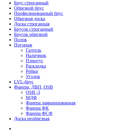
Брус строганный
Обрезной брус
Профилированный брус
Обрезная доска
Доска строганная
Брусок строганный
Брусок обрезной
Полок
Погонаж
Галтель
Наличник
Плинтус
Раскладка
Рейки
Уголок
LVL-брус
Фанера, ДВП, OSB
OSB -3
МДФ
Фанера ламинированная
Фанера ФК
Фанера ФСФ
Доска необрезная