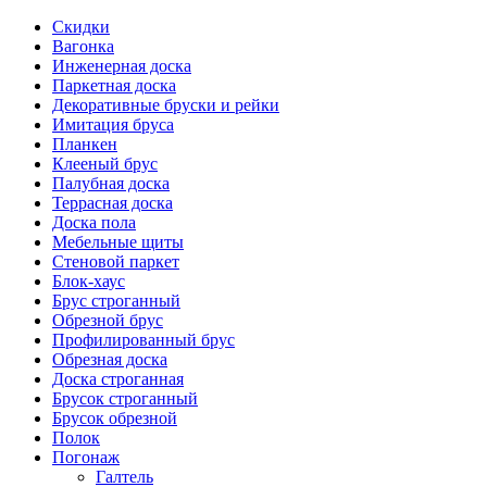
Скидки
Вагонка
Инженерная доска
Паркетная доска
Декоративные бруски и рейки
Имитация бруса
Планкен
Клееный брус
Палубная доска
Террасная доска
Доска пола
Мебельные щиты
Стеновой паркет
Блок-хаус
Брус строганный
Обрезной брус
Профилированный брус
Обрезная доска
Доска строганная
Брусок строганный
Брусок обрезной
Полок
Погонаж
Галтель