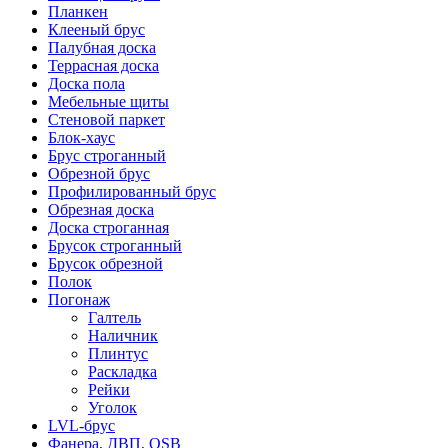
Планкен
Клееный брус
Палубная доска
Террасная доска
Доска пола
Мебельные щиты
Стеновой паркет
Блок-хаус
Брус строганный
Обрезной брус
Профилированный брус
Обрезная доска
Доска строганная
Брусок строганный
Брусок обрезной
Полок
Погонаж
Галтель
Наличник
Плинтус
Раскладка
Рейки
Уголок
LVL-брус
Фанера, ДВП, OSB