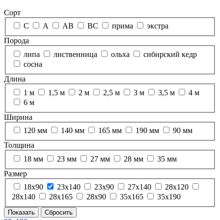
Сорт
C
А
АВ
ВС
прима
экстра
Порода
липа
лиственница
ольха
сибирский кедр
сосна
Длина
1 м
1,5 м
2 м
2,5 м
3 м
3,5 м
4 м
6 м
Ширина
120 мм
140 мм
165 мм
190 мм
90 мм
Толщина
18 мм
23 мм
27 мм
28 мм
35 мм
Размер
18х90
23х140
23х90
27х140
28х120
28х140
28х165
28х90
35х165
35х190