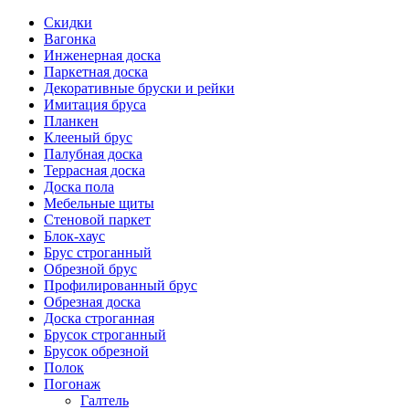
Скидки
Вагонка
Инженерная доска
Паркетная доска
Декоративные бруски и рейки
Имитация бруса
Планкен
Клееный брус
Палубная доска
Террасная доска
Доска пола
Мебельные щиты
Стеновой паркет
Блок-хаус
Брус строганный
Обрезной брус
Профилированный брус
Обрезная доска
Доска строганная
Брусок строганный
Брусок обрезной
Полок
Погонаж
Галтель