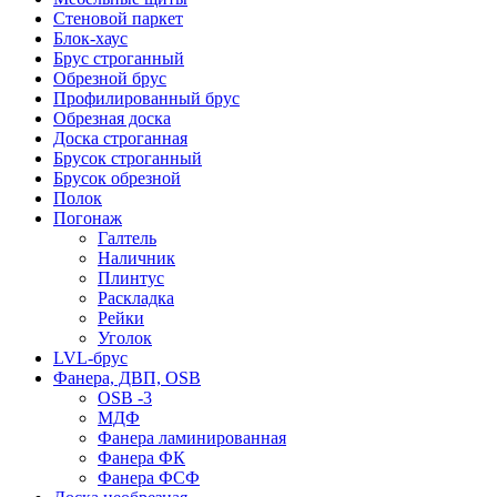
Стеновой паркет
Блок-хаус
Брус строганный
Обрезной брус
Профилированный брус
Обрезная доска
Доска строганная
Брусок строганный
Брусок обрезной
Полок
Погонаж
Галтель
Наличник
Плинтус
Раскладка
Рейки
Уголок
LVL-брус
Фанера, ДВП, OSB
OSB -3
МДФ
Фанера ламинированная
Фанера ФК
Фанера ФСФ