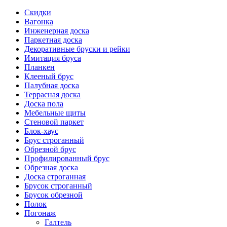
Скидки
Вагонка
Инженерная доска
Паркетная доска
Декоративные бруски и рейки
Имитация бруса
Планкен
Клееный брус
Палубная доска
Террасная доска
Доска пола
Мебельные щиты
Стеновой паркет
Блок-хаус
Брус строганный
Обрезной брус
Профилированный брус
Обрезная доска
Доска строганная
Брусок строганный
Брусок обрезной
Полок
Погонаж
Галтель