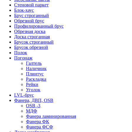
Стеновой паркет
Блок-хаус
Брус строганный
Обрезной брус
Профилированный брус
Обрезная доска
Доска строганная
Брусок строганный
Брусок обрезной
Полок
Погонаж
Галтель
Наличник
Плинтус
Раскладка
Рейки
Уголок
LVL-брус
Фанера, ДВП, OSB
OSB -3
МДФ
Фанера ламинированная
Фанера ФК
Фанера ФСФ