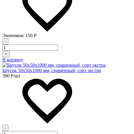
Экономия:
150
Р
-
+
В корзину
Брусок 50х50х1000 мм, сращенный, сорт экстра
390
Р
/шт
-