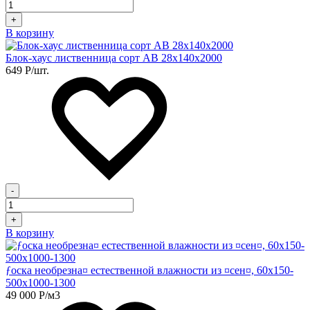
+
В корзину
Блок-хаус лиственница сорт АB 28х140х2000
649
Р
/шт.
-
+
В корзину
ƒоска необрезна¤ естественной влажности из ¤сен¤, 60х150-
500х1000-1300
49 000
Р
/м3