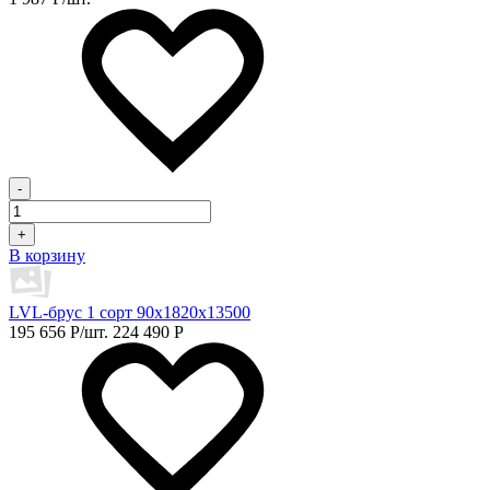
-
+
В корзину
LVL-брус 1 сорт 90х1820х13500
195 656
Р
/шт.
224 490
Р