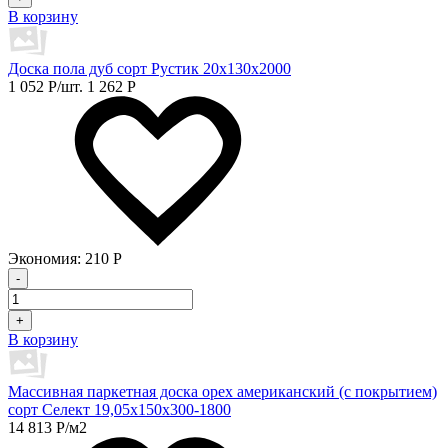
В корзину
Доска пола дуб сорт Рустик 20х130х2000
1 052
Р
/шт.
1 262
Р
Экономия:
210
Р
-
+
В корзину
Массивная паркетная доска орех американский (с покрытием)
сорт Селект 19,05х150х300-1800
14 813
Р
/м2