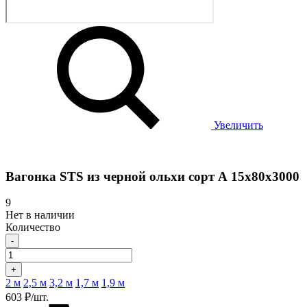
Увеличить
Вагонка STS из черной ольхи сорт А 15х80х3000
9
Нет в наличии
Количество
-
+
2 м
2,5 м
3,2 м
1,7 м
1,9 м
603 ₽/шт.