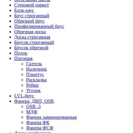
Стеновой паркет
Блок-хаус
Брус строганный
Обрезной брус
Профилированный брус
Обрезная доска
Доска строганная
Брусок строганный
Брусок обрезной
Полок
Погонаж
Галтель
Наличник
Плинтус
Раскладка
Рейки
Уголок
LVL-брус
Фанера, ДВП, OSB
OSB -3
МДФ
Фанера ламинированная
Фанера ФК
Фанера ФСФ