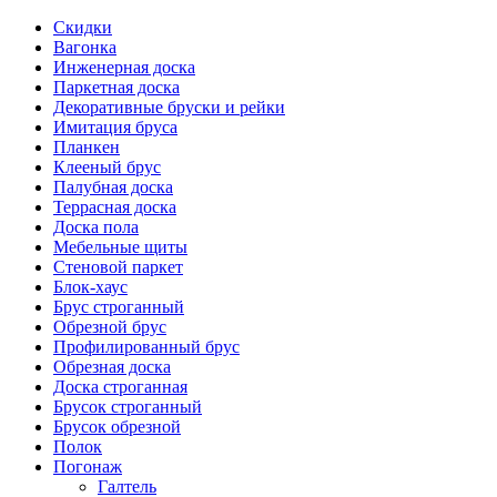
Скидки
Вагонка
Инженерная доска
Паркетная доска
Декоративные бруски и рейки
Имитация бруса
Планкен
Клееный брус
Палубная доска
Террасная доска
Доска пола
Мебельные щиты
Стеновой паркет
Блок-хаус
Брус строганный
Обрезной брус
Профилированный брус
Обрезная доска
Доска строганная
Брусок строганный
Брусок обрезной
Полок
Погонаж
Галтель