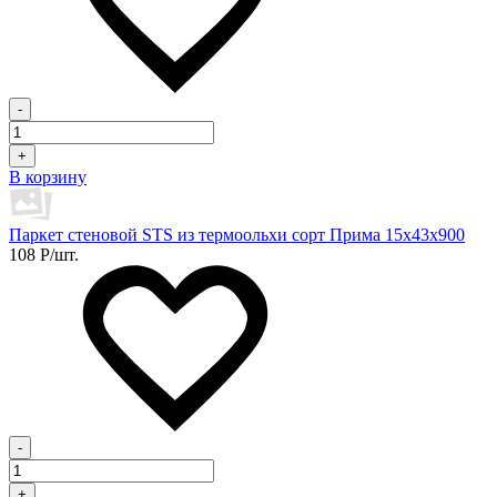
-
+
В корзину
Паркет стеновой STS из термоольхи сорт Прима 15х43х900
108
Р
/шт.
-
+