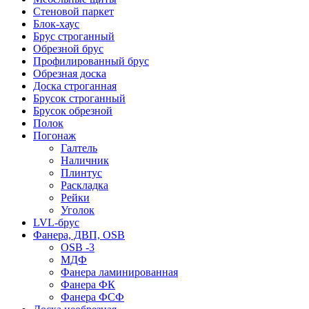
Стеновой паркет
Блок-хаус
Брус строганный
Обрезной брус
Профилированный брус
Обрезная доска
Доска строганная
Брусок строганный
Брусок обрезной
Полок
Погонаж
Галтель
Наличник
Плинтус
Раскладка
Рейки
Уголок
LVL-брус
Фанера, ДВП, OSB
OSB -3
МДФ
Фанера ламинированная
Фанера ФК
Фанера ФСФ