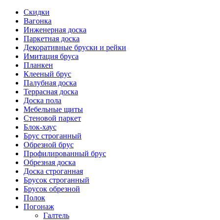
Скидки
Вагонка
Инженерная доска
Паркетная доска
Декоративные бруски и рейки
Имитация бруса
Планкен
Клееный брус
Палубная доска
Террасная доска
Доска пола
Мебельные щиты
Стеновой паркет
Блок-хаус
Брус строганный
Обрезной брус
Профилированный брус
Обрезная доска
Доска строганная
Брусок строганный
Брусок обрезной
Полок
Погонаж
Галтель