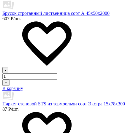
Брусок строганный лиственница сорт А 45х50х2000
607
Р
/шт.
-
+
В корзину
Паркет стеновой STS из термоольхи сорт Экстра 15х78х300
87
Р
/шт.