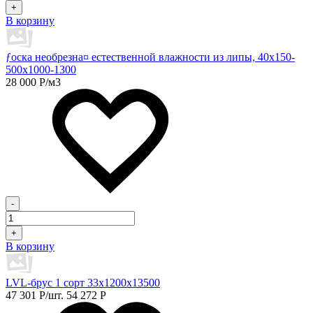
+
В корзину
ƒоска необрезна¤ естественной влажности из липы, 40х150-
500х1000-1300
28 000
Р
/м3
-
+
В корзину
LVL-брус 1 сорт 33х1200х13500
47 301
Р
/шт.
54 272
Р