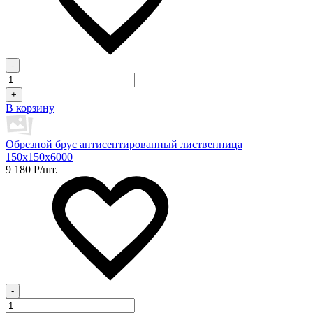
-
+
В корзину
Обрезной брус антисептированный лиственница
150х150х6000
9 180
Р
/шт.
-