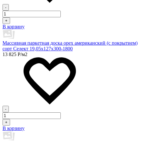
-
+
В корзину
Массивная паркетная доска орех американский (с покрытием)
сорт Селект 19,05х127х300-1800
13 825
Р
/м2
-
+
В корзину