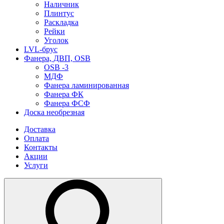
Наличник
Плинтус
Раскладка
Рейки
Уголок
LVL-брус
Фанера, ДВП, OSB
OSB -3
МДФ
Фанера ламинированная
Фанера ФК
Фанера ФСФ
Доска необрезная
Доставка
Оплата
Контакты
Акции
Услуги