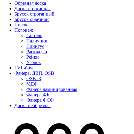
Обрезная доска
Доска строганная
Брусок строганный
Брусок обрезной
Полок
Погонаж
Галтель
Наличник
Плинтус
Раскладка
Рейки
Уголок
LVL-брус
Фанера, ДВП, OSB
OSB -3
МДФ
Фанера ламинированная
Фанера ФК
Фанера ФСФ
Доска необрезная