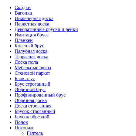
Скидки
Вагонка
Инженерная доска
Паркетная доска
Декоративные бруски и рейки
Имитация бруса
Планкен
Клееный брус
Палубная доска
Террасная доска
Доска пола
Мебельные щиты
Стеновой паркет
Блок-хаус
Брус строганный
Обрезной брус
Профилированный брус
Обрезная доска
Доска строганная
Брусок строганный
Брусок обрезной
Полок
Погонаж
Галтель