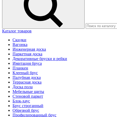
Каталог товаров
Скидки
Вагонка
Инженерная доска
Паркетная доска
Декоративные бруски и рейки
Имитация бруса
Планкен
Клееный брус
Палубная доска
Террасная доска
Доска пола
Мебельные щиты
Стеновой паркет
Блок-хаус
Брус строганный
Обрезной брус
Профилированный брус