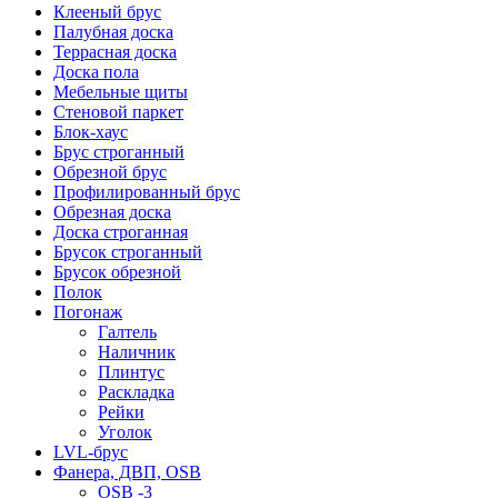
Клееный брус
Палубная доска
Террасная доска
Доска пола
Мебельные щиты
Стеновой паркет
Блок-хаус
Брус строганный
Обрезной брус
Профилированный брус
Обрезная доска
Доска строганная
Брусок строганный
Брусок обрезной
Полок
Погонаж
Галтель
Наличник
Плинтус
Раскладка
Рейки
Уголок
LVL-брус
Фанера, ДВП, OSB
OSB -3