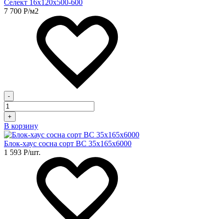
Селект 16х120х500-600
7 700
Р
/м2
-
+
В корзину
Блок-хаус сосна сорт ВС 35х165х6000
1 593
Р
/шт.