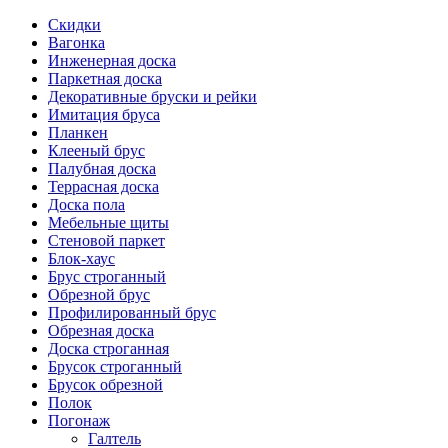
Скидки
Вагонка
Инженерная доска
Паркетная доска
Декоративные бруски и рейки
Имитация бруса
Планкен
Клееный брус
Палубная доска
Террасная доска
Доска пола
Мебельные щиты
Стеновой паркет
Блок-хаус
Брус строганный
Обрезной брус
Профилированный брус
Обрезная доска
Доска строганная
Брусок строганный
Брусок обрезной
Полок
Погонаж
Галтель