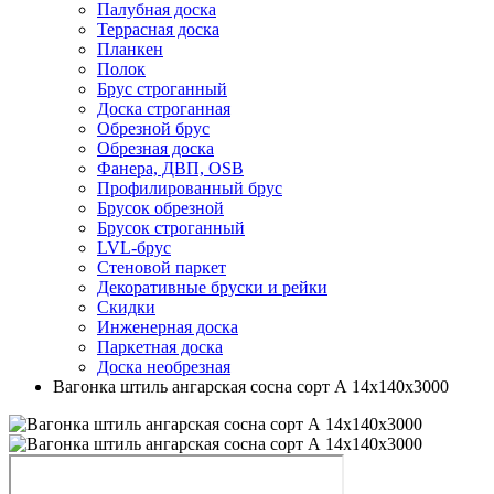
Палубная доска
Террасная доска
Планкен
Полок
Брус строганный
Доска строганная
Обрезной брус
Обрезная доска
Фанера, ДВП, OSB
Профилированный брус
Брусок обрезной
Брусок строганный
LVL-брус
Стеновой паркет
Декоративные бруски и рейки
Скидки
Инженерная доска
Паркетная доска
Доска необрезная
Вагонка штиль ангарская сосна сорт А 14х140х3000