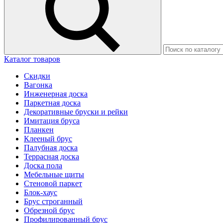
Каталог товаров
Скидки
Вагонка
Инженерная доска
Паркетная доска
Декоративные бруски и рейки
Имитация бруса
Планкен
Клееный брус
Палубная доска
Террасная доска
Доска пола
Мебельные щиты
Стеновой паркет
Блок-хаус
Брус строганный
Обрезной брус
Профилированный брус