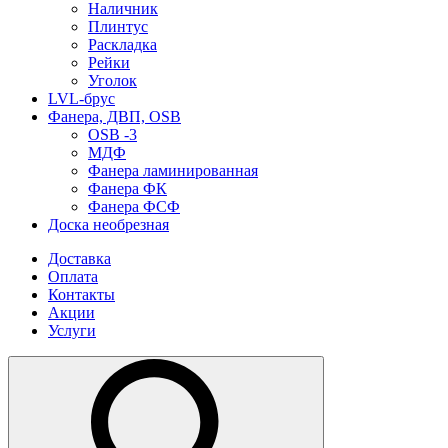
Наличник
Плинтус
Раскладка
Рейки
Уголок
LVL-брус
Фанера, ДВП, OSB
OSB -3
МДФ
Фанера ламинированная
Фанера ФК
Фанера ФСФ
Доска необрезная
Доставка
Оплата
Контакты
Акции
Услуги