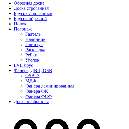
Обрезная доска
Доска строганная
Брусок строганный
Брусок обрезной
Полок
Погонаж
Галтель
Наличник
Плинтус
Раскладка
Рейки
Уголок
LVL-брус
Фанера, ДВП, OSB
OSB -3
МДФ
Фанера ламинированная
Фанера ФК
Фанера ФСФ
Доска необрезная