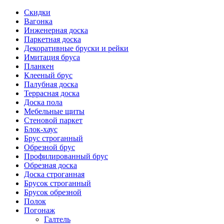
Скидки
Вагонка
Инженерная доска
Паркетная доска
Декоративные бруски и рейки
Имитация бруса
Планкен
Клееный брус
Палубная доска
Террасная доска
Доска пола
Мебельные щиты
Стеновой паркет
Блок-хаус
Брус строганный
Обрезной брус
Профилированный брус
Обрезная доска
Доска строганная
Брусок строганный
Брусок обрезной
Полок
Погонаж
Галтель