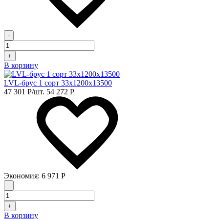
-
+
В корзину
LVL-брус 1 сорт 33х1200х13500
47 301
Р
/шт.
54 272
Р
Экономия:
6 971
Р
-
+
В корзину