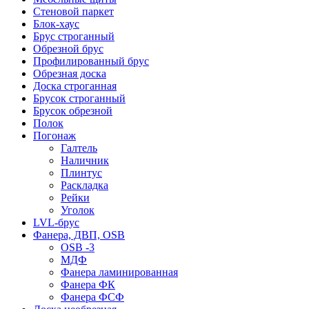
Стеновой паркет
Блок-хаус
Брус строганный
Обрезной брус
Профилированный брус
Обрезная доска
Доска строганная
Брусок строганный
Брусок обрезной
Полок
Погонаж
Галтель
Наличник
Плинтус
Раскладка
Рейки
Уголок
LVL-брус
Фанера, ДВП, OSB
OSB -3
МДФ
Фанера ламинированная
Фанера ФК
Фанера ФСФ