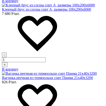
В корзину
Клееный брус из сосны сорт А, размеры 100х200х6000
7 680
Р
/шт.
-
+
В корзину
Вагонка реечная из термоольхи сорт Прима 21х40х3200
826
Р
/шт.