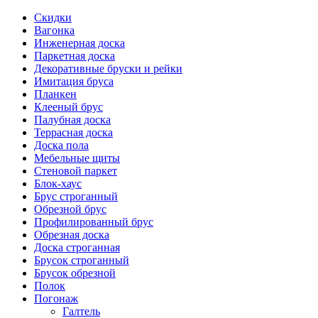
Скидки
Вагонка
Инженерная доска
Паркетная доска
Декоративные бруски и рейки
Имитация бруса
Планкен
Клееный брус
Палубная доска
Террасная доска
Доска пола
Мебельные щиты
Стеновой паркет
Блок-хаус
Брус строганный
Обрезной брус
Профилированный брус
Обрезная доска
Доска строганная
Брусок строганный
Брусок обрезной
Полок
Погонаж
Галтель