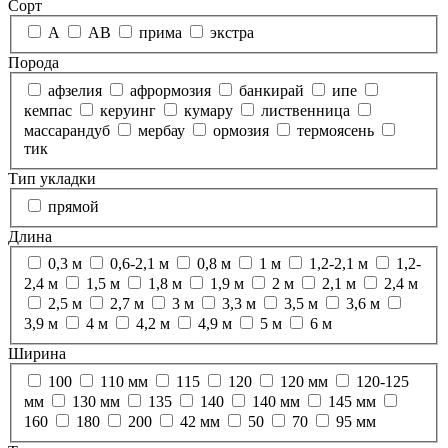
Сорт
А
АВ
прима
экстра
Порода
афзелия
афрормозия
банкирай
ипе
кемпас
керуинг
кумару
лиственница
массарандуб
мербау
ормозия
термоясень
тик
Тип укладки
прямой
Длина
0,3 м
0,6-2,1 м
0,8 м
1 м
1,2-2,1 м
1,2-
2,4 м
1,5 м
1,8 м
1,9 м
2 м
2,1 м
2,4 м
2,5 м
2,7 м
3 м
3,3 м
3,5 м
3,6 м
3,9 м
4 м
4,2 м
4,9 м
5 м
6 м
Ширина
100
110 мм
115
120
120 мм
120-125
мм
130 мм
135
140
140 мм
145 мм
160
180
200
42 мм
50
70
95 мм