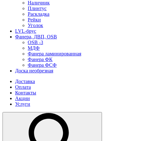
Наличник
Плинтус
Раскладка
Рейки
Уголок
LVL-брус
Фанера, ДВП, OSB
OSB -3
МДФ
Фанера ламинированная
Фанера ФК
Фанера ФСФ
Доска необрезная
Доставка
Оплата
Контакты
Акции
Услуги