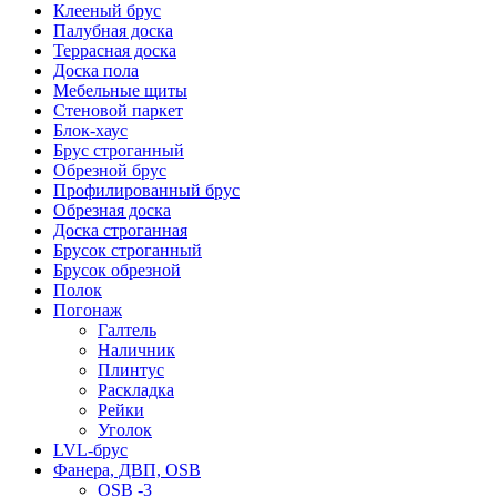
Клееный брус
Палубная доска
Террасная доска
Доска пола
Мебельные щиты
Стеновой паркет
Блок-хаус
Брус строганный
Обрезной брус
Профилированный брус
Обрезная доска
Доска строганная
Брусок строганный
Брусок обрезной
Полок
Погонаж
Галтель
Наличник
Плинтус
Раскладка
Рейки
Уголок
LVL-брус
Фанера, ДВП, OSB
OSB -3