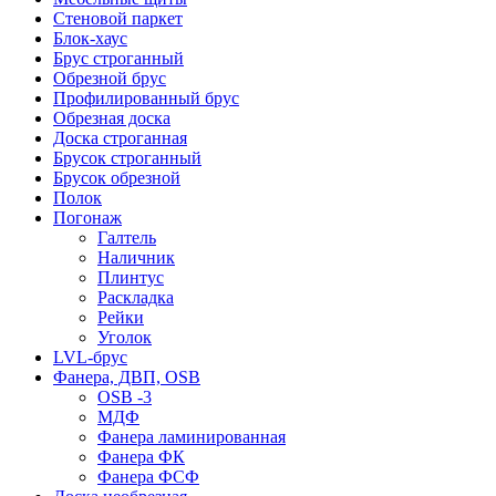
Стеновой паркет
Блок-хаус
Брус строганный
Обрезной брус
Профилированный брус
Обрезная доска
Доска строганная
Брусок строганный
Брусок обрезной
Полок
Погонаж
Галтель
Наличник
Плинтус
Раскладка
Рейки
Уголок
LVL-брус
Фанера, ДВП, OSB
OSB -3
МДФ
Фанера ламинированная
Фанера ФК
Фанера ФСФ