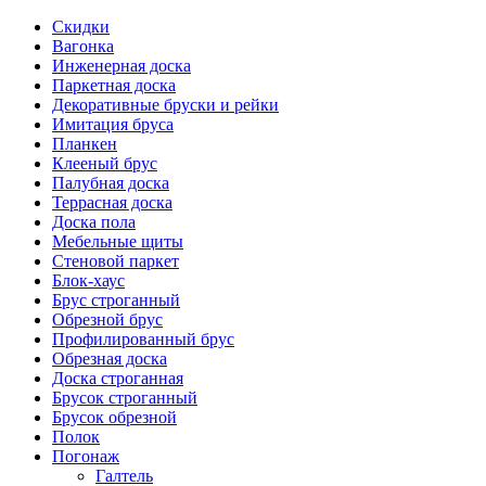
Скидки
Вагонка
Инженерная доска
Паркетная доска
Декоративные бруски и рейки
Имитация бруса
Планкен
Клееный брус
Палубная доска
Террасная доска
Доска пола
Мебельные щиты
Стеновой паркет
Блок-хаус
Брус строганный
Обрезной брус
Профилированный брус
Обрезная доска
Доска строганная
Брусок строганный
Брусок обрезной
Полок
Погонаж
Галтель