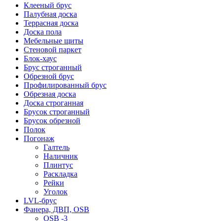
Клееный брус
Палубная доска
Террасная доска
Доска пола
Мебельные щиты
Стеновой паркет
Блок-хаус
Брус строганный
Обрезной брус
Профилированный брус
Обрезная доска
Доска строганная
Брусок строганный
Брусок обрезной
Полок
Погонаж
Галтель
Наличник
Плинтус
Раскладка
Рейки
Уголок
LVL-брус
Фанера, ДВП, OSB
OSB -3