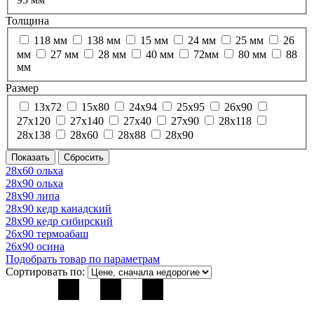
Толщина
118 мм
138 мм
15 мм
24 мм
25 мм
26
мм
27 мм
28 мм
40 мм
72мм
80 мм
88
мм
Размер
13х72
15х80
24х94
25х95
26х90
27х120
27х140
27х40
27х90
28х118
28х138
28х60
28х88
28х90
28х60 ольха
28х90 ольха
28х90 липа
28х90 кедр канадский
28х90 кедр сибирский
26х90 термоабаш
26х90 осина
Подобрать товар по параметрам
Сортировать по: