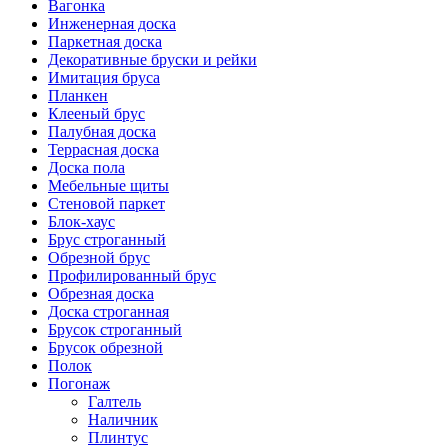
Вагонка
Инженерная доска
Паркетная доска
Декоративные бруски и рейки
Имитация бруса
Планкен
Клееный брус
Палубная доска
Террасная доска
Доска пола
Мебельные щиты
Стеновой паркет
Блок-хаус
Брус строганный
Обрезной брус
Профилированный брус
Обрезная доска
Доска строганная
Брусок строганный
Брусок обрезной
Полок
Погонаж
Галтель
Наличник
Плинтус