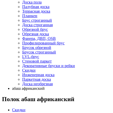
Доска пола
Палубная доска
Террасная доска
Планкен
Брус строганный
Доска строганная
Обрезной брус
Обрезная доска
Фанера, ДВП, OSB
Профилированный брус
Брусок обрезной
Брусок строганный
LVL-брус
Стеновой паркет
Декоративные бруски и рейки
Скидки
Инженерная доска
Паркетная доска
Доска необрезная
абаш африканский
Полок абаш африканский
Скидки