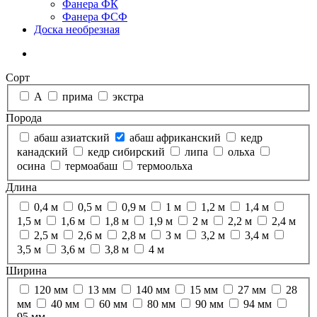
Фанера ФК
Фанера ФСФ
Доска необрезная
Сорт
А
прима
экстра
Порода
абаш азиатский
абаш африканский
кедр
канадский
кедр сибирский
липа
ольха
осина
термоабаш
термоольха
Длина
0,4 м
0,5 м
0,9 м
1 м
1,2 м
1,4 м
1,5 м
1,6 м
1,8 м
1,9 м
2 м
2,2 м
2,4 м
2,5 м
2,6 м
2,8 м
3 м
3,2 м
3,4 м
3,5 м
3,6 м
3,8 м
4 м
Ширина
120 мм
13 мм
140 мм
15 мм
27 мм
28
мм
40 мм
60 мм
80 мм
90 мм
94 мм
95 мм