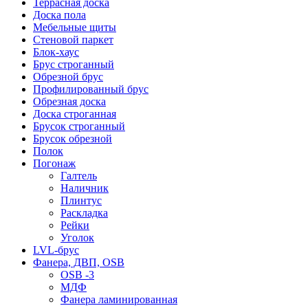
Террасная доска
Доска пола
Мебельные щиты
Стеновой паркет
Блок-хаус
Брус строганный
Обрезной брус
Профилированный брус
Обрезная доска
Доска строганная
Брусок строганный
Брусок обрезной
Полок
Погонаж
Галтель
Наличник
Плинтус
Раскладка
Рейки
Уголок
LVL-брус
Фанера, ДВП, OSB
OSB -3
МДФ
Фанера ламинированная