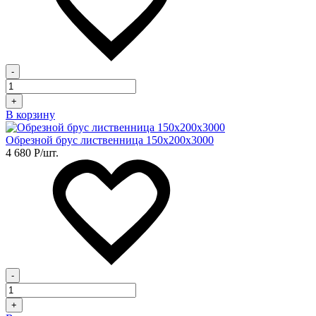
-
+
В корзину
Обрезной брус лиственница 150х200х3000
4 680
Р
/шт.
-
+