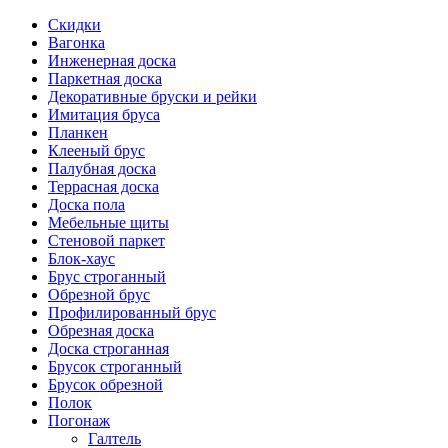
Скидки
Вагонка
Инженерная доска
Паркетная доска
Декоративные бруски и рейки
Имитация бруса
Планкен
Клееный брус
Палубная доска
Террасная доска
Доска пола
Мебельные щиты
Стеновой паркет
Блок-хаус
Брус строганный
Обрезной брус
Профилированный брус
Обрезная доска
Доска строганная
Брусок строганный
Брусок обрезной
Полок
Погонаж
Галтель