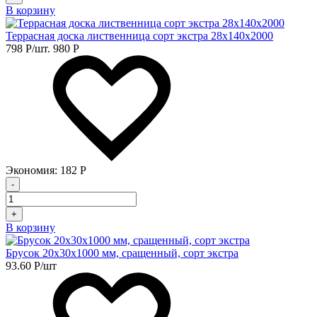
В корзину
Террасная доска лиственница сорт экстра 28х140х2000
798
Р
/шт.
980
Р
Экономия:
182
Р
-
+
В корзину
Брусок 20х30х1000 мм, сращенный, сорт экстра
93.60
Р
/шт