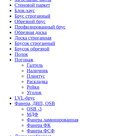
Стеновой паркет
Блок-хаус
Брус строганный
Обрезной брус
Профилированный брус
Обрезная доска
Доска строганная
Брусок строганный
Брусок обрезной
Полок
Погонаж
Галтель
Наличник
Плинтус
Раскладка
Рейки
Уголок
LVL-брус
Фанера, ДВП, OSB
OSB -3
МДФ
Фанера ламинированная
Фанера ФК
Фанера ФСФ