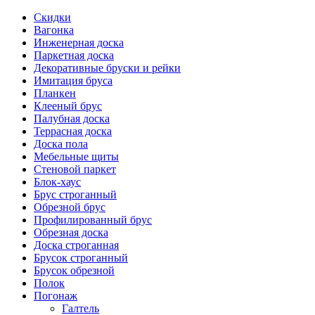
Скидки
Вагонка
Инженерная доска
Паркетная доска
Декоративные бруски и рейки
Имитация бруса
Планкен
Клееный брус
Палубная доска
Террасная доска
Доска пола
Мебельные щиты
Стеновой паркет
Блок-хаус
Брус строганный
Обрезной брус
Профилированный брус
Обрезная доска
Доска строганная
Брусок строганный
Брусок обрезной
Полок
Погонаж
Галтель