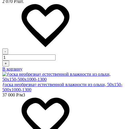
2 070
Р
/шт.
-
+
В корзину
ƒоска необрезна¤ естественной влажности из ольхи, 50х150-
500х1000-1300
37 000
Р
/м3