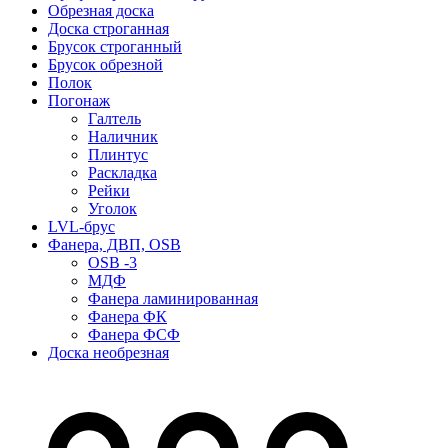
Обрезная доска
Доска строганная
Брусок строганный
Брусок обрезной
Полок
Погонаж
Галтель
Наличник
Плинтус
Раскладка
Рейки
Уголок
LVL-брус
Фанера, ДВП, OSB
OSB -3
МДФ
Фанера ламинированная
Фанера ФК
Фанера ФСФ
Доска необрезная