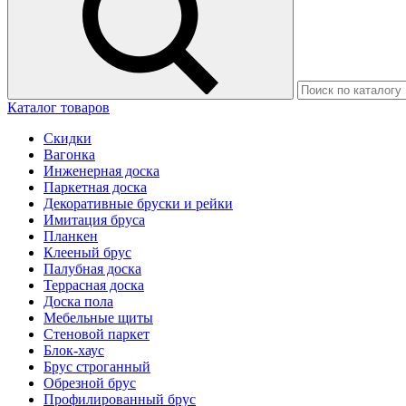
Каталог товаров
Скидки
Вагонка
Инженерная доска
Паркетная доска
Декоративные бруски и рейки
Имитация бруса
Планкен
Клееный брус
Палубная доска
Террасная доска
Доска пола
Мебельные щиты
Стеновой паркет
Блок-хаус
Брус строганный
Обрезной брус
Профилированный брус