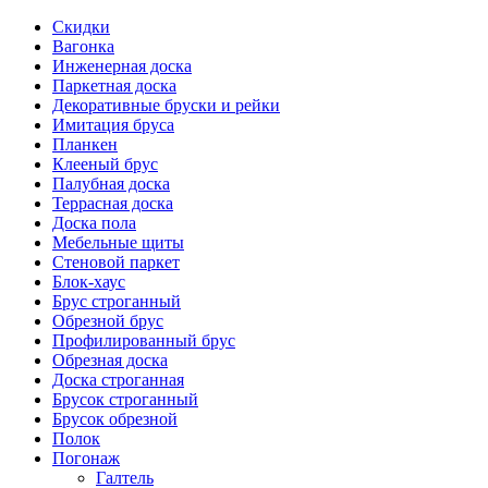
Скидки
Вагонка
Инженерная доска
Паркетная доска
Декоративные бруски и рейки
Имитация бруса
Планкен
Клееный брус
Палубная доска
Террасная доска
Доска пола
Мебельные щиты
Стеновой паркет
Блок-хаус
Брус строганный
Обрезной брус
Профилированный брус
Обрезная доска
Доска строганная
Брусок строганный
Брусок обрезной
Полок
Погонаж
Галтель