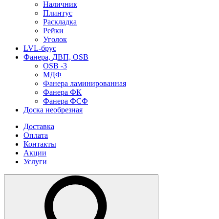
Наличник
Плинтус
Раскладка
Рейки
Уголок
LVL-брус
Фанера, ДВП, OSB
OSB -3
МДФ
Фанера ламинированная
Фанера ФК
Фанера ФСФ
Доска необрезная
Доставка
Оплата
Контакты
Акции
Услуги