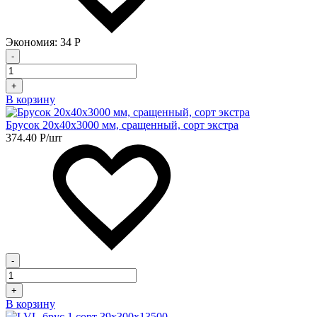
Экономия:
34
Р
-
+
В корзину
Брусок 20х40х3000 мм, сращенный, сорт экстра
374.40
Р
/шт
-
+
В корзину