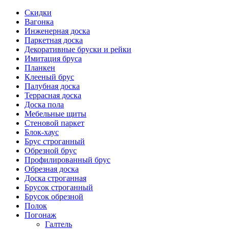
Скидки
Вагонка
Инженерная доска
Паркетная доска
Декоративные бруски и рейки
Имитация бруса
Планкен
Клееный брус
Палубная доска
Террасная доска
Доска пола
Мебельные щиты
Стеновой паркет
Блок-хаус
Брус строганный
Обрезной брус
Профилированный брус
Обрезная доска
Доска строганная
Брусок строганный
Брусок обрезной
Полок
Погонаж
Галтель