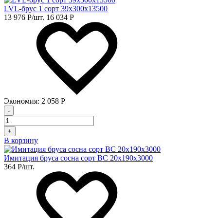
LVL-брус 1 сорт 39х300х13500
13 976
Р
/шт.
16 034
Р
Экономия:
2 058
Р
-
+
В корзину
Имитация бруса сосна сорт BC 20х190х3000
364
Р
/шт.