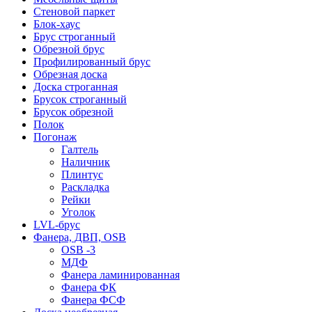
Стеновой паркет
Блок-хаус
Брус строганный
Обрезной брус
Профилированный брус
Обрезная доска
Доска строганная
Брусок строганный
Брусок обрезной
Полок
Погонаж
Галтель
Наличник
Плинтус
Раскладка
Рейки
Уголок
LVL-брус
Фанера, ДВП, OSB
OSB -3
МДФ
Фанера ламинированная
Фанера ФК
Фанера ФСФ