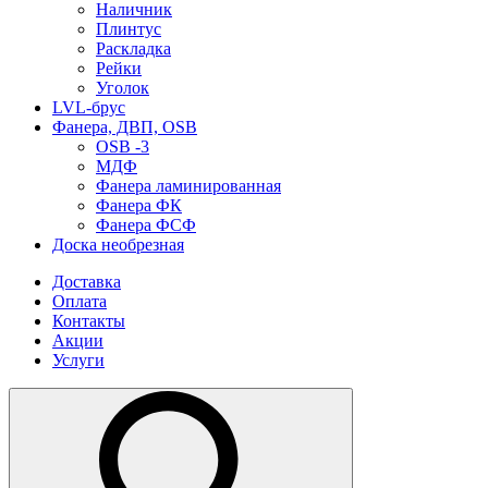
Наличник
Плинтус
Раскладка
Рейки
Уголок
LVL-брус
Фанера, ДВП, OSB
OSB -3
МДФ
Фанера ламинированная
Фанера ФК
Фанера ФСФ
Доска необрезная
Доставка
Оплата
Контакты
Акции
Услуги