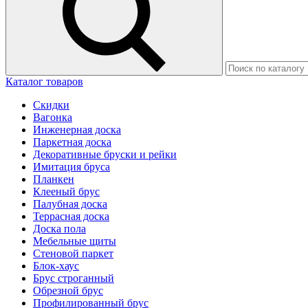
Каталог товаров
Скидки
Вагонка
Инженерная доска
Паркетная доска
Декоративные бруски и рейки
Имитация бруса
Планкен
Клееный брус
Палубная доска
Террасная доска
Доска пола
Мебельные щиты
Стеновой паркет
Блок-хаус
Брус строганный
Обрезной брус
Профилированный брус