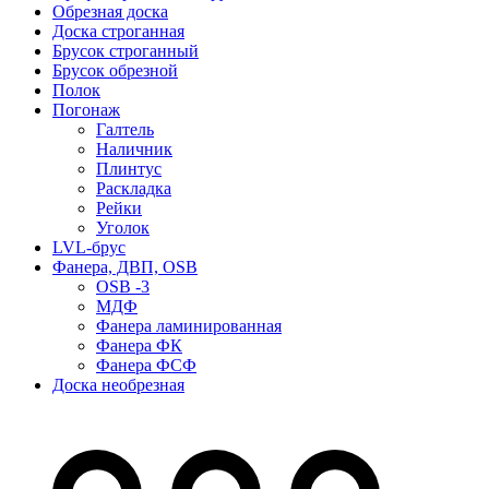
Обрезная доска
Доска строганная
Брусок строганный
Брусок обрезной
Полок
Погонаж
Галтель
Наличник
Плинтус
Раскладка
Рейки
Уголок
LVL-брус
Фанера, ДВП, OSB
OSB -3
МДФ
Фанера ламинированная
Фанера ФК
Фанера ФСФ
Доска необрезная