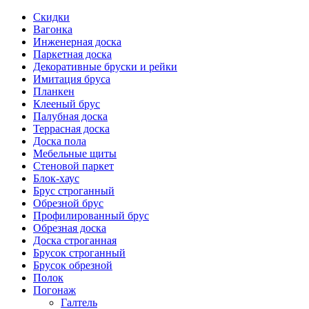
Скидки
Вагонка
Инженерная доска
Паркетная доска
Декоративные бруски и рейки
Имитация бруса
Планкен
Клееный брус
Палубная доска
Террасная доска
Доска пола
Мебельные щиты
Стеновой паркет
Блок-хаус
Брус строганный
Обрезной брус
Профилированный брус
Обрезная доска
Доска строганная
Брусок строганный
Брусок обрезной
Полок
Погонаж
Галтель