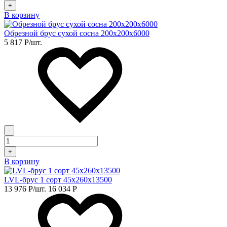
+
В корзину
Обрезной брус сухой сосна 200х200х6000
5 817
Р
/шт.
-
+
В корзину
LVL-брус 1 сорт 45х260х13500
13 976
Р
/шт.
16 034
Р