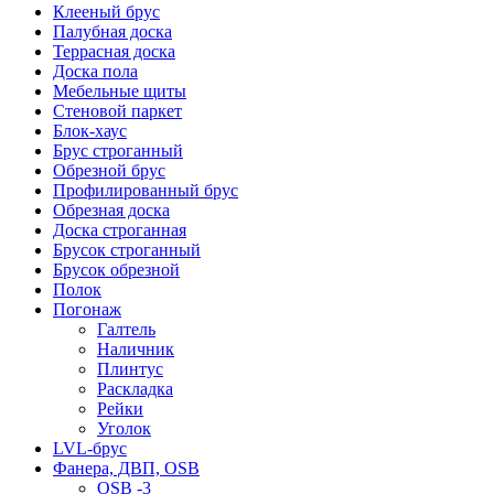
Клееный брус
Палубная доска
Террасная доска
Доска пола
Мебельные щиты
Стеновой паркет
Блок-хаус
Брус строганный
Обрезной брус
Профилированный брус
Обрезная доска
Доска строганная
Брусок строганный
Брусок обрезной
Полок
Погонаж
Галтель
Наличник
Плинтус
Раскладка
Рейки
Уголок
LVL-брус
Фанера, ДВП, OSB
OSB -3