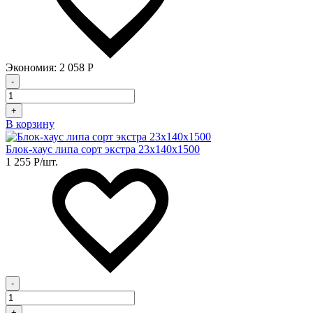
Экономия:
2 058
Р
-
+
В корзину
Блок-хаус липа сорт экстра 23х140х1500
1 255
Р
/шт.
-
+