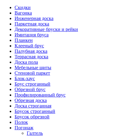
Скидки
Вагонка
Инженерная доска
Паркетная доска
Декоративные бруски и рейки
Имитация бруса
Планкен
Клееный брус
Палубная доска
Террасная доска
Доска пола
Мебельные щиты
Стеновой паркет
Блок-хаус
Брус строганный
Обрезной брус
Профилированный брус
Обрезная доска
Доска строганная
Брусок строганный
Брусок обрезной
Полок
Погонаж
Галтель