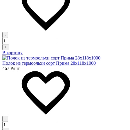
-
+
В корзину
Полок из термоольхи сорт Прима 28х118х1000
467
Р
/шт.
-