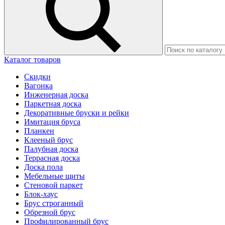
Каталог товаров
Скидки
Вагонка
Инженерная доска
Паркетная доска
Декоративные бруски и рейки
Имитация бруса
Планкен
Клееный брус
Палубная доска
Террасная доска
Доска пола
Мебельные щиты
Стеновой паркет
Блок-хаус
Брус строганный
Обрезной брус
Профилированный брус