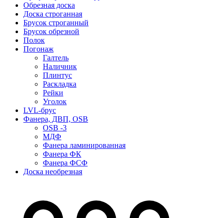
Обрезная доска
Доска строганная
Брусок строганный
Брусок обрезной
Полок
Погонаж
Галтель
Наличник
Плинтус
Раскладка
Рейки
Уголок
LVL-брус
Фанера, ДВП, OSB
OSB -3
МДФ
Фанера ламинированная
Фанера ФК
Фанера ФСФ
Доска необрезная