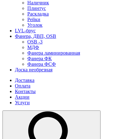
Наличник
Плинтус
Раскладка
Рейки
Уголок
LVL-брус
Фанера, ДВП, OSB
OSB -3
МДФ
Фанера ламинированная
Фанера ФК
Фанера ФСФ
Доска необрезная
Доставка
Оплата
Контакты
Акции
Услуги