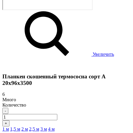
Увеличить
Планкен скошенный термососна сорт А
20х96х3500
6
Много
Количество
-
+
1 м
1,5 м
2 м
2,5 м
3 м
4 м