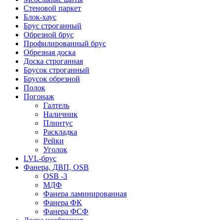
Стеновой паркет
Блок-хаус
Брус строганный
Обрезной брус
Профилированный брус
Обрезная доска
Доска строганная
Брусок строганный
Брусок обрезной
Полок
Погонаж
Галтель
Наличник
Плинтус
Раскладка
Рейки
Уголок
LVL-брус
Фанера, ДВП, OSB
OSB -3
МДФ
Фанера ламинированная
Фанера ФК
Фанера ФСФ