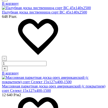
В корзину
Палубная доска лиственница сорт BC 45х140х2500
648
Р
/шт.
-
+
В корзину
Массивная паркетная доска орех американский (с покрытием)
сорт Селект 15х127х400-1500
12 640
Р
/м2