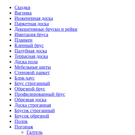
Скидки
Вагонка
Инженерная доска
Паркетная доска
Декоративные бруски и рейки
Имитация бруса
Планкен
Клееный брус
Палубная доска
Террасная доска
Доска пола
Мебельные щиты
Стеновой паркет
Блок-хаус
Брус строганный
Обрезной брус
Профилированный брус
Обрезная доска
Доска строганная
Брусок строганный
Брусок обрезной
Полок
Погонаж
Галтель