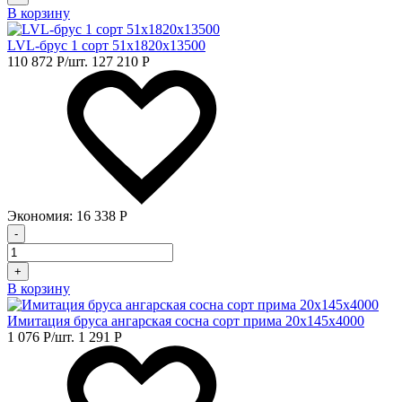
В корзину
LVL-брус 1 сорт 51х1820х13500
110 872
Р
/шт.
127 210
Р
Экономия:
16 338
Р
-
+
В корзину
Имитация бруса ангарская сосна сорт прима 20х145х4000
1 076
Р
/шт.
1 291
Р