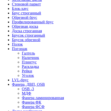
Стеновой паркет
Блок-хаус
Брус строганный
Обрезной брус
Профилированный брус
Обрезная доска
Доска строганная
Брусок строганный
Брусок обрезной
Полок
Погонаж
Галтель
Наличник
Плинтус
Раскладка
Рейки
Уголок
LVL-брус
Фанера, ДВП, OSB
OSB -3
МДФ
Фанера ламинированная
Фанера ФК
Фанера ФСФ