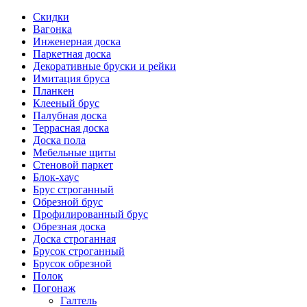
Скидки
Вагонка
Инженерная доска
Паркетная доска
Декоративные бруски и рейки
Имитация бруса
Планкен
Клееный брус
Палубная доска
Террасная доска
Доска пола
Мебельные щиты
Стеновой паркет
Блок-хаус
Брус строганный
Обрезной брус
Профилированный брус
Обрезная доска
Доска строганная
Брусок строганный
Брусок обрезной
Полок
Погонаж
Галтель