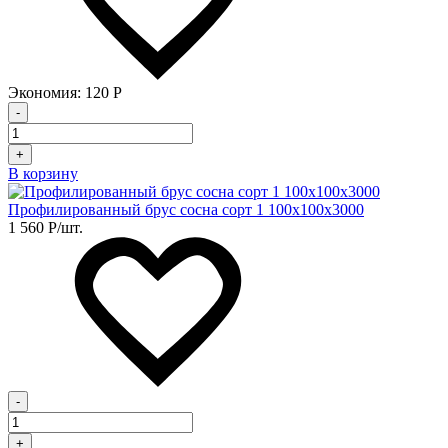
Экономия:
120
Р
-
+
В корзину
Профилированный брус сосна сорт 1 100х100х3000
1 560
Р
/шт.
-
+