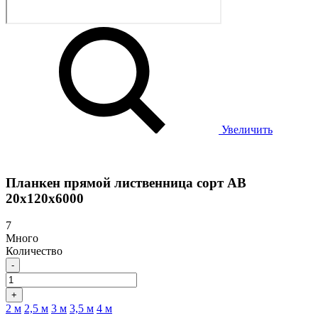
Увеличить
Планкен прямой лиственница сорт АB
20х120х6000
7
Много
Количество
-
+
2 м
2,5 м
3 м
3,5 м
4 м