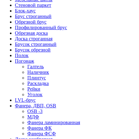
Стеновой паркет
Блок-хаус
Брус строганный
Обрезной брус
Профилированный брус
Обрезная доска
Доска строганная
Брусок строганный
Брусок обрезной
Полок
Погонаж
Галтель
Наличник
Плинтус
Раскладка
Рейки
Уголок
LVL-брус
Фанера, ДВП, OSB
OSB -3
МДФ
Фанера ламинированная
Фанера ФК
Фанера ФСФ