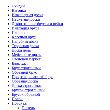
Скидки
Вагонка
Инженерная доска
Паркетная доска
Декоративные бруски и рейки
Имитация бруса
Планкен
Клееный брус
Палубная доска
Террасная доска
Доска пола
Мебельные щиты
Стеновой паркет
Блок-хаус
Брус строганный
Обрезной брус
Профилированный брус
Обрезная доска
Доска строганная
Брусок строганный
Брусок обрезной
Полок
Погонаж
Галтель