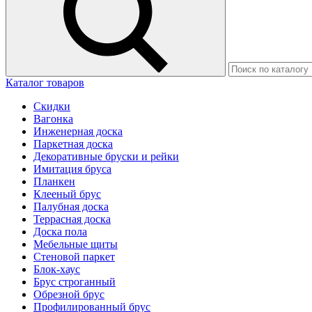
Каталог товаров
Скидки
Вагонка
Инженерная доска
Паркетная доска
Декоративные бруски и рейки
Имитация бруса
Планкен
Клееный брус
Палубная доска
Террасная доска
Доска пола
Мебельные щиты
Стеновой паркет
Блок-хаус
Брус строганный
Обрезной брус
Профилированный брус