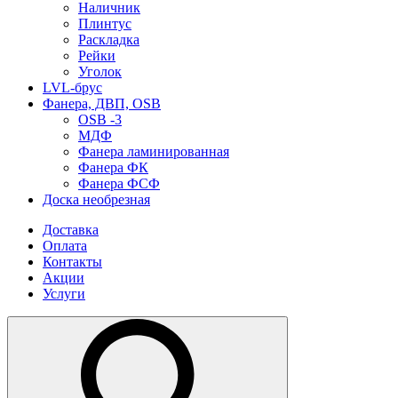
Наличник
Плинтус
Раскладка
Рейки
Уголок
LVL-брус
Фанера, ДВП, OSB
OSB -3
МДФ
Фанера ламинированная
Фанера ФК
Фанера ФСФ
Доска необрезная
Доставка
Оплата
Контакты
Акции
Услуги