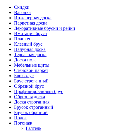
Скидки
Вагонка
Инженерная доска
Паркетная доска
Декоративные бруски и рейки
Имитация бруса
Планкен
Клееный брус
Палубная доска
Террасная доска
Доска пола
Мебельные щиты
Стеновой паркет
Блок-хаус
Брус строганный
Обрезной брус
Профилированный брус
Обрезная доска
Доска строганная
Брусок строганный
Брусок обрезной
Полок
Погонаж
Галтель