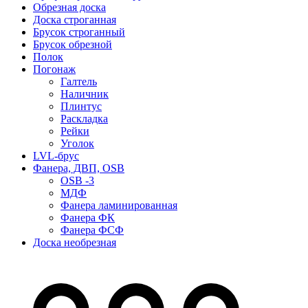
Обрезная доска
Доска строганная
Брусок строганный
Брусок обрезной
Полок
Погонаж
Галтель
Наличник
Плинтус
Раскладка
Рейки
Уголок
LVL-брус
Фанера, ДВП, OSB
OSB -3
МДФ
Фанера ламинированная
Фанера ФК
Фанера ФСФ
Доска необрезная