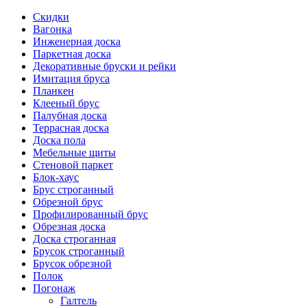
Скидки
Вагонка
Инженерная доска
Паркетная доска
Декоративные бруски и рейки
Имитация бруса
Планкен
Клееный брус
Палубная доска
Террасная доска
Доска пола
Мебельные щиты
Стеновой паркет
Блок-хаус
Брус строганный
Обрезной брус
Профилированный брус
Обрезная доска
Доска строганная
Брусок строганный
Брусок обрезной
Полок
Погонаж
Галтель