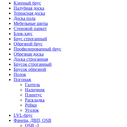
Клееный брус
Палубная доска
Террасная доска
Доска пола
Мебельные щиты
Стеновой паркет
Блок-хаус
Брус строганный
Обрезной брус
Профилированный брус
Обрезная доска
Доска строганная
Брусок строганный
Брусок обрезной
Полок
Погонаж
Галтель
Наличник
Плинтус
Раскладка
Рейки
Уголок
LVL-брус
Фанера, ДВП, OSB
OSB -3