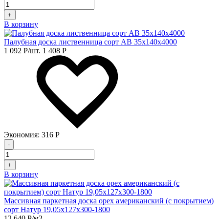
+
В корзину
Палубная доска лиственница сорт АB 35х140х4000
1 092
Р
/шт.
1 408
Р
Экономия:
316
Р
-
+
В корзину
Массивная паркетная доска орех американский (с покрытием)
сорт Натур 19,05х127х300-1800
12 640
Р
/м2