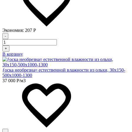
Экономия:
207
Р
-
+
В корзину
ƒоска необрезна¤ естественной влажности из ольхи, 30х150-
500х1000-1300
37 000
Р
/м3
-