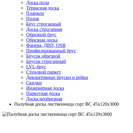
Доска пола
Террасная доска
Планкен
Полок
Брус строганный
Доска строганная
Обрезной брус
Обрезная доска
Фанера, ДВП, OSB
Профилированный брус
Брусок обрезной
Брусок строганный
LVL-брус
Стеновой паркет
Декоративные бруски и рейки
Скидки
Инженерная доска
Паркетная доска
Доска необрезная
Палубная доска лиственница сорт BC 45х120х3000