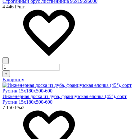
Строганный брус лиственница 95х195х6000
4 446
Р
/шт.
-
+
В корзину
Инженерная доска из дуба, французская елочка (45°), сорт
Рустик 15х180х500-600
7 150
Р
/м2