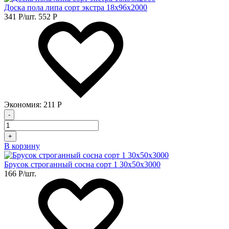
Доска пола липа сорт экстра 18х96х2000
341
Р
/шт.
552
Р
Экономия:
211
Р
-
+
В корзину
Брусок строганный сосна сорт 1 30х50х3000
166
Р
/шт.