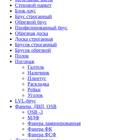
Стеновой паркет
Блок-хаус
Брус строганный
Обрезной брус
Профилированный брус
Обрезная доска
Доска строганная
Брусок строганный
Брусок обрезной
Полок
Погонаж
Галтель
Наличник
Плинтус
Раскладка
Рейки
Уголок
LVL-брус
Фанера, ДВП, OSB
OSB -3
МДФ
Фанера ламинированная
Фанера ФК
Фанера ФСФ