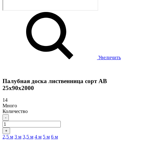
Увеличить
Палубная доска лиственница сорт АB
25х90х2000
14
Много
Количество
-
+
2,5 м
3 м
3,5 м
4 м
5 м
6 м