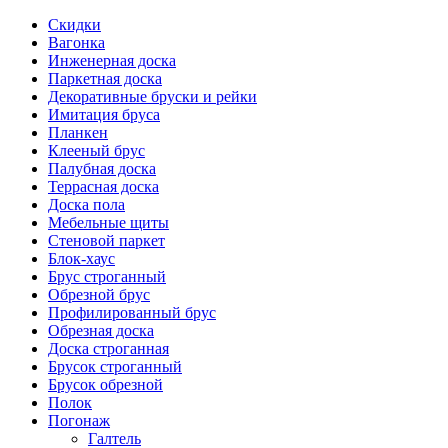
Скидки
Вагонка
Инженерная доска
Паркетная доска
Декоративные бруски и рейки
Имитация бруса
Планкен
Клееный брус
Палубная доска
Террасная доска
Доска пола
Мебельные щиты
Стеновой паркет
Блок-хаус
Брус строганный
Обрезной брус
Профилированный брус
Обрезная доска
Доска строганная
Брусок строганный
Брусок обрезной
Полок
Погонаж
Галтель