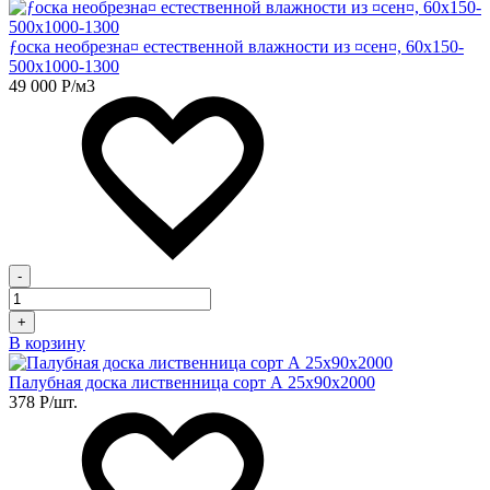
ƒоска необрезна¤ естественной влажности из ¤сен¤, 60х150-
500х1000-1300
49 000
Р
/м3
-
+
В корзину
Палубная доска лиственница сорт А 25х90х2000
378
Р
/шт.