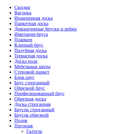
Скидки
Вагонка
Инженерная доска
Паркетная доска
Декоративные бруски и рейки
Имитация бруса
Планкен
Клееный брус
Палубная доска
Террасная доска
Доска пола
Мебельные щиты
Стеновой паркет
Блок-хаус
Брус строганный
Обрезной брус
Профилированный брус
Обрезная доска
Доска строганная
Брусок строганный
Брусок обрезной
Полок
Погонаж
Галтель