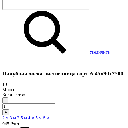
Увеличить
Палубная доска лиственница сорт А 45х90х2500
10
Много
Количество
-
+
2 м
3 м
3,5 м
4 м
5 м
6 м
945 ₽/шт.