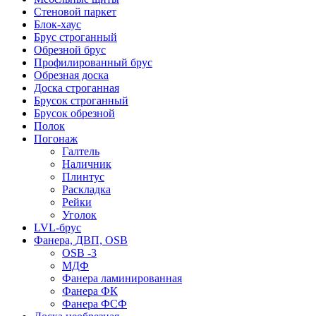
Стеновой паркет
Блок-хаус
Брус строганный
Обрезной брус
Профилированный брус
Обрезная доска
Доска строганная
Брусок строганный
Брусок обрезной
Полок
Погонаж
Галтель
Наличник
Плинтус
Раскладка
Рейки
Уголок
LVL-брус
Фанера, ДВП, OSB
OSB -3
МДФ
Фанера ламинированная
Фанера ФК
Фанера ФСФ