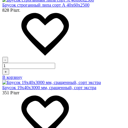
Брусок строганный липа сорт А 40х60х2500
828
Р
/шт.
-
+
В корзину
Брусок 19х40х3000 мм, сращенный, сорт экстра
351
Р
/шт