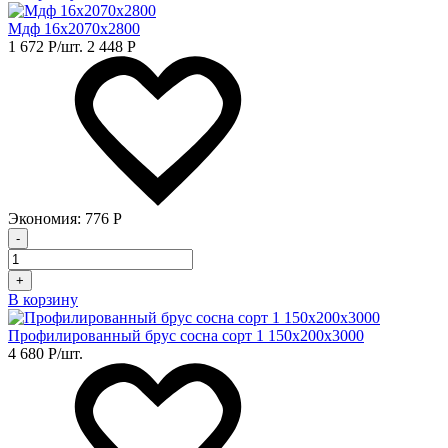
Мдф 16х2070х2800
1 672
Р
/шт.
2 448
Р
Экономия:
776
Р
-
+
В корзину
Профилированный брус сосна сорт 1 150х200х3000
4 680
Р
/шт.