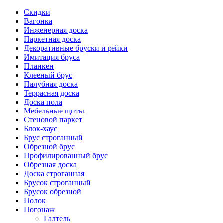
Скидки
Вагонка
Инженерная доска
Паркетная доска
Декоративные бруски и рейки
Имитация бруса
Планкен
Клееный брус
Палубная доска
Террасная доска
Доска пола
Мебельные щиты
Стеновой паркет
Блок-хаус
Брус строганный
Обрезной брус
Профилированный брус
Обрезная доска
Доска строганная
Брусок строганный
Брусок обрезной
Полок
Погонаж
Галтель