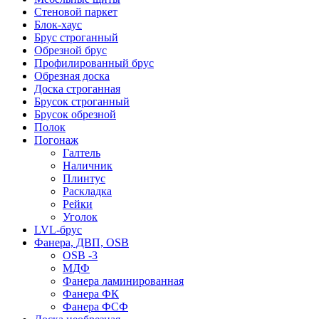
Стеновой паркет
Блок-хаус
Брус строганный
Обрезной брус
Профилированный брус
Обрезная доска
Доска строганная
Брусок строганный
Брусок обрезной
Полок
Погонаж
Галтель
Наличник
Плинтус
Раскладка
Рейки
Уголок
LVL-брус
Фанера, ДВП, OSB
OSB -3
МДФ
Фанера ламинированная
Фанера ФК
Фанера ФСФ