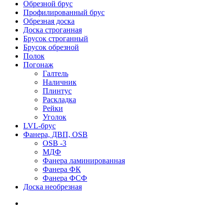
Обрезной брус
Профилированный брус
Обрезная доска
Доска строганная
Брусок строганный
Брусок обрезной
Полок
Погонаж
Галтель
Наличник
Плинтус
Раскладка
Рейки
Уголок
LVL-брус
Фанера, ДВП, OSB
OSB -3
МДФ
Фанера ламинированная
Фанера ФК
Фанера ФСФ
Доска необрезная