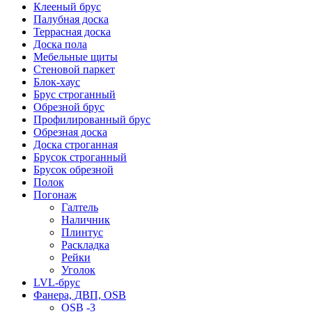
Клееный брус
Палубная доска
Террасная доска
Доска пола
Мебельные щиты
Стеновой паркет
Блок-хаус
Брус строганный
Обрезной брус
Профилированный брус
Обрезная доска
Доска строганная
Брусок строганный
Брусок обрезной
Полок
Погонаж
Галтель
Наличник
Плинтус
Раскладка
Рейки
Уголок
LVL-брус
Фанера, ДВП, OSB
OSB -3