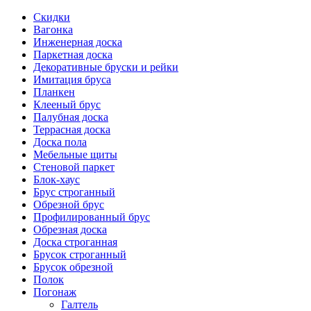
Скидки
Вагонка
Инженерная доска
Паркетная доска
Декоративные бруски и рейки
Имитация бруса
Планкен
Клееный брус
Палубная доска
Террасная доска
Доска пола
Мебельные щиты
Стеновой паркет
Блок-хаус
Брус строганный
Обрезной брус
Профилированный брус
Обрезная доска
Доска строганная
Брусок строганный
Брусок обрезной
Полок
Погонаж
Галтель