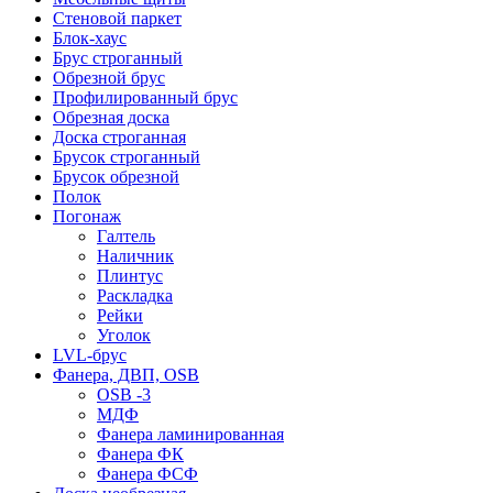
Стеновой паркет
Блок-хаус
Брус строганный
Обрезной брус
Профилированный брус
Обрезная доска
Доска строганная
Брусок строганный
Брусок обрезной
Полок
Погонаж
Галтель
Наличник
Плинтус
Раскладка
Рейки
Уголок
LVL-брус
Фанера, ДВП, OSB
OSB -3
МДФ
Фанера ламинированная
Фанера ФК
Фанера ФСФ