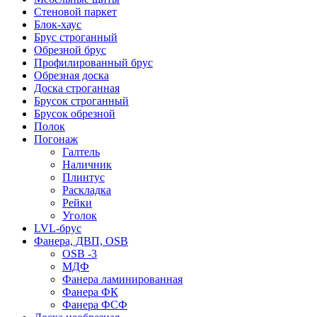
Стеновой паркет
Блок-хаус
Брус строганный
Обрезной брус
Профилированный брус
Обрезная доска
Доска строганная
Брусок строганный
Брусок обрезной
Полок
Погонаж
Галтель
Наличник
Плинтус
Раскладка
Рейки
Уголок
LVL-брус
Фанера, ДВП, OSB
OSB -3
МДФ
Фанера ламинированная
Фанера ФК
Фанера ФСФ