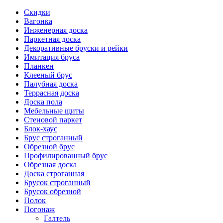
Скидки
Вагонка
Инженерная доска
Паркетная доска
Декоративные бруски и рейки
Имитация бруса
Планкен
Клееный брус
Палубная доска
Террасная доска
Доска пола
Мебельные щиты
Стеновой паркет
Блок-хаус
Брус строганный
Обрезной брус
Профилированный брус
Обрезная доска
Доска строганная
Брусок строганный
Брусок обрезной
Полок
Погонаж
Галтель