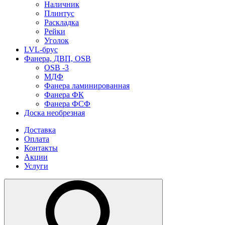
Наличник
Плинтус
Раскладка
Рейки
Уголок
LVL-брус
Фанера, ДВП, OSB
OSB -3
МДФ
Фанера ламинированная
Фанера ФК
Фанера ФСФ
Доска необрезная
Доставка
Оплата
Контакты
Акции
Услуги