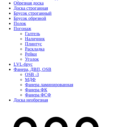
Обрезная доска
Доска строганная
Брусок строганный
Брусок обрезной
Полок
Погонаж
Галтель
Наличник
Плинтус
Раскладка
Рейки
Уголок
LVL-брус
Фанера, ДВП, OSB
OSB -3
МДФ
Фанера ламинированная
Фанера ФК
Фанера ФСФ
Доска необрезная