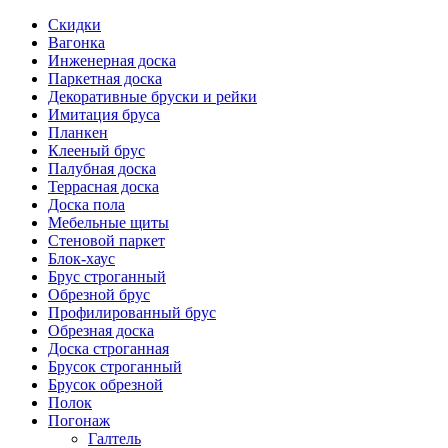
Скидки
Вагонка
Инженерная доска
Паркетная доска
Декоративные бруски и рейки
Имитация бруса
Планкен
Клееный брус
Палубная доска
Террасная доска
Доска пола
Мебельные щиты
Стеновой паркет
Блок-хаус
Брус строганный
Обрезной брус
Профилированный брус
Обрезная доска
Доска строганная
Брусок строганный
Брусок обрезной
Полок
Погонаж
Галтель