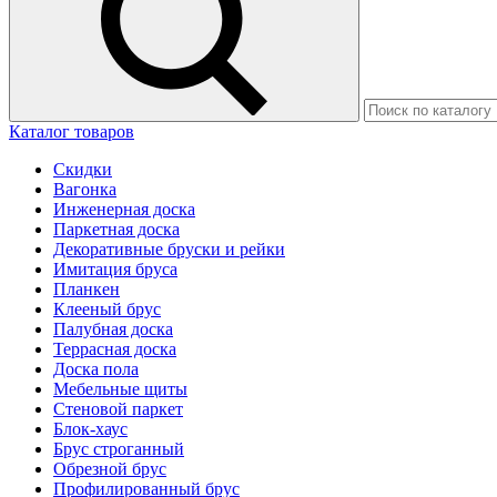
Каталог товаров
Скидки
Вагонка
Инженерная доска
Паркетная доска
Декоративные бруски и рейки
Имитация бруса
Планкен
Клееный брус
Палубная доска
Террасная доска
Доска пола
Мебельные щиты
Стеновой паркет
Блок-хаус
Брус строганный
Обрезной брус
Профилированный брус