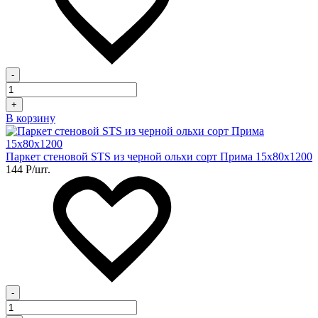
-
+
В корзину
Паркет стеновой STS из черной ольхи сорт Прима 15х80х1200
144
Р
/шт.
-