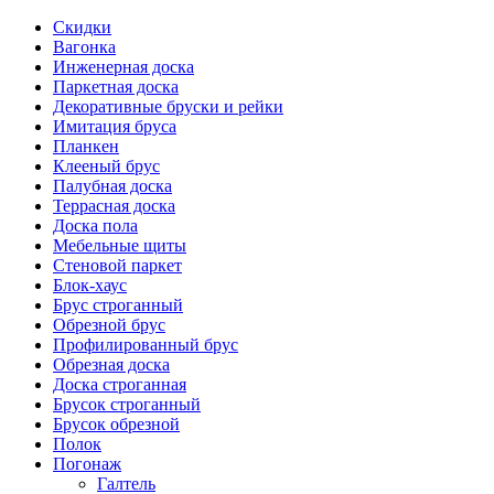
Скидки
Вагонка
Инженерная доска
Паркетная доска
Декоративные бруски и рейки
Имитация бруса
Планкен
Клееный брус
Палубная доска
Террасная доска
Доска пола
Мебельные щиты
Стеновой паркет
Блок-хаус
Брус строганный
Обрезной брус
Профилированный брус
Обрезная доска
Доска строганная
Брусок строганный
Брусок обрезной
Полок
Погонаж
Галтель