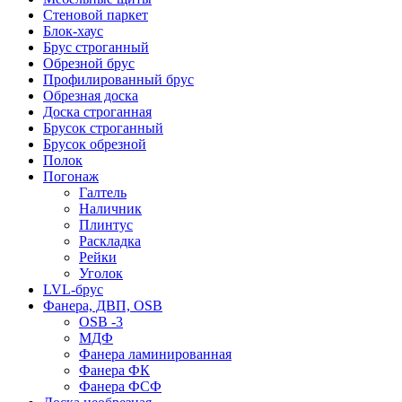
Стеновой паркет
Блок-хаус
Брус строганный
Обрезной брус
Профилированный брус
Обрезная доска
Доска строганная
Брусок строганный
Брусок обрезной
Полок
Погонаж
Галтель
Наличник
Плинтус
Раскладка
Рейки
Уголок
LVL-брус
Фанера, ДВП, OSB
OSB -3
МДФ
Фанера ламинированная
Фанера ФК
Фанера ФСФ