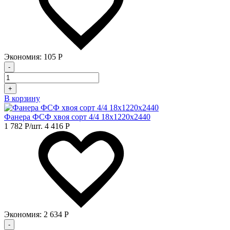
Экономия:
105
Р
-
+
В корзину
Фанера ФСФ хвоя сорт 4/4 18х1220х2440
1 782
Р
/шт.
4 416
Р
Экономия:
2 634
Р
-