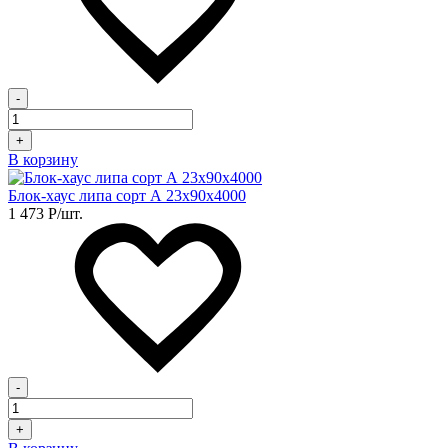
-
+
В корзину
Блок-хаус липа сорт А 23х90х4000
1 473
Р
/шт.
-
+