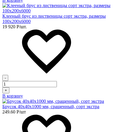
В корзину
Клееный брус из лиственицы сорт экстра, размеры
100х200х6000
19 920
Р
/шт.
-
+
В корзину
Брусок 40х40х1000 мм, сращенный, сорт экстра
249.60
Р
/шт