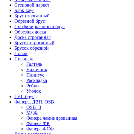
Стеновой паркет
Блок-хаус
Брус строганный
Обрезной брус
Профилированный брус
Обрезная доска
Доска строганная
Брусок строганный
Брусок обрезной
Полок
Погонаж
Галтель
Наличник
Плинтус
Раскладка
Рейки
Уголок
LVL-брус
Фанера, ДВП, OSB
OSB -3
МДФ
Фанера ламинированная
Фанера ФК
Фанера ФСФ