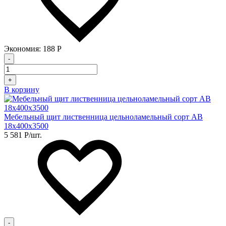
Экономия:
188
Р
-
+
В корзину
Мебельный щит лиственница цельноламельный сорт АВ
18х400х3500
5 581
Р
/шт.
-