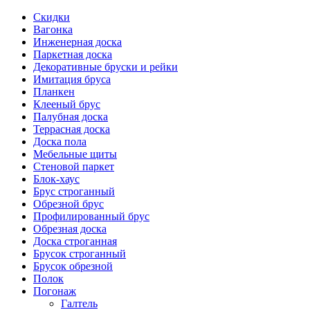
Скидки
Вагонка
Инженерная доска
Паркетная доска
Декоративные бруски и рейки
Имитация бруса
Планкен
Клееный брус
Палубная доска
Террасная доска
Доска пола
Мебельные щиты
Стеновой паркет
Блок-хаус
Брус строганный
Обрезной брус
Профилированный брус
Обрезная доска
Доска строганная
Брусок строганный
Брусок обрезной
Полок
Погонаж
Галтель