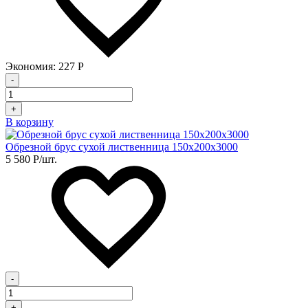
Экономия:
227
Р
-
+
В корзину
Обрезной брус сухой лиственница 150х200х3000
5 580
Р
/шт.
-
+