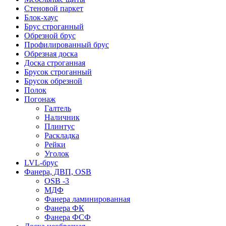
Стеновой паркет
Блок-хаус
Брус строганный
Обрезной брус
Профилированный брус
Обрезная доска
Доска строганная
Брусок строганный
Брусок обрезной
Полок
Погонаж
Галтель
Наличник
Плинтус
Раскладка
Рейки
Уголок
LVL-брус
Фанера, ДВП, OSB
OSB -3
МДФ
Фанера ламинированная
Фанера ФК
Фанера ФСФ