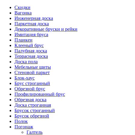
Скидки
Вагонка
Инженерная доска
Паркетная доска
Декоративные бруски и рейки
Имитация бруса
Планкен
Клееный брус
Палубная доска
Террасная доска
Доска пола
Мебельные щиты
Стеновой паркет
Блок-хаус
Брус строганный
Обрезной брус
Профилированный брус
Обрезная доска
Доска строганная
Брусок строганный
Брусок обрезной
Полок
Погонаж
Галтель