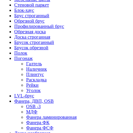
Стеновой паркет
Блок-хаус
Брус строганный
Обрезной брус
Профилированный брус
Обрезная доска
Доска строганная
Брусок строганный
Брусок обрезной
Полок
Погонаж
Галтель
Наличник
Плинтус
Раскладка
Рейки
Уголок
LVL-брус
Фанера, ДВП, OSB
OSB -3
МДФ
Фанера ламинированная
Фанера ФК
Фанера ФСФ