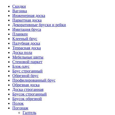
Скидки
Вагонка
Инженерная доска
Паркетная доска
Декоративные бруски и рейки
Имитация бруса
Планкен
Клееный брус
Палубная доска
Террасная доска
Доска пола
Мебельные щиты
Стеновой паркет
Блок-хаус
Брус строганный
Обрезной брус
Профилированный брус
Обрезная доска
Доска строганная
Брусок строганный
Брусок обрезной
Полок
Погонаж
Галтель