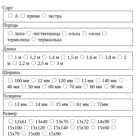
Сорт
А
прима
экстра
Порода
липа
лиственница
ольха
сосна
термолипа
термоольха
Длина
1 м
1,2 м
1,4 м
1,5 м
1,6 м
1,8 м
2
м
2,2 м
2,5 м
3 м
Ширина
100 мм
12 мм
120 мм
13 мм
140 мм
40 мм
50 мм
60 мм
70 мм
80 мм
90 мм
Толщина
13 мм
14 мм
15 мм
61 мм
72мм
Размер
12х61
13х40
13х70
13х72
14х90
15х100
15х120
15х140
15х50
15х60
15х70
15х80
15х90