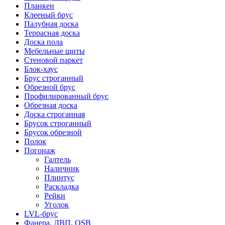
Планкен
Клееный брус
Палубная доска
Террасная доска
Доска пола
Мебельные щиты
Стеновой паркет
Блок-хаус
Брус строганный
Обрезной брус
Профилированный брус
Обрезная доска
Доска строганная
Брусок строганный
Брусок обрезной
Полок
Погонаж
Галтель
Наличник
Плинтус
Раскладка
Рейки
Уголок
LVL-брус
Фанера, ДВП, OSB