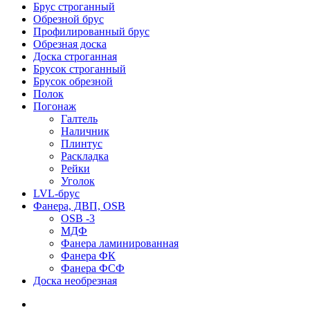
Брус строганный
Обрезной брус
Профилированный брус
Обрезная доска
Доска строганная
Брусок строганный
Брусок обрезной
Полок
Погонаж
Галтель
Наличник
Плинтус
Раскладка
Рейки
Уголок
LVL-брус
Фанера, ДВП, OSB
OSB -3
МДФ
Фанера ламинированная
Фанера ФК
Фанера ФСФ
Доска необрезная