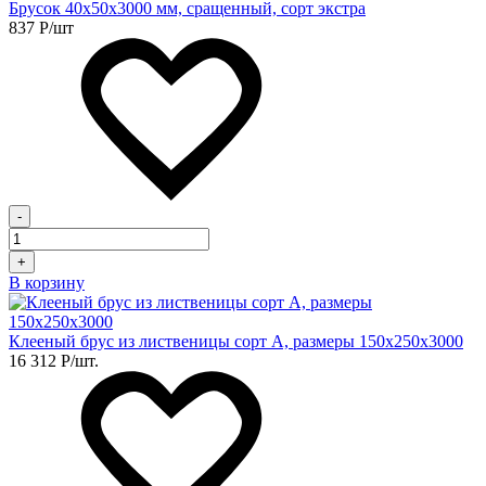
Брусок 40х50х3000 мм, сращенный, сорт экстра
837
Р
/шт
-
+
В корзину
Клееный брус из лиственицы сорт А, размеры 150х250х3000
16 312
Р
/шт.