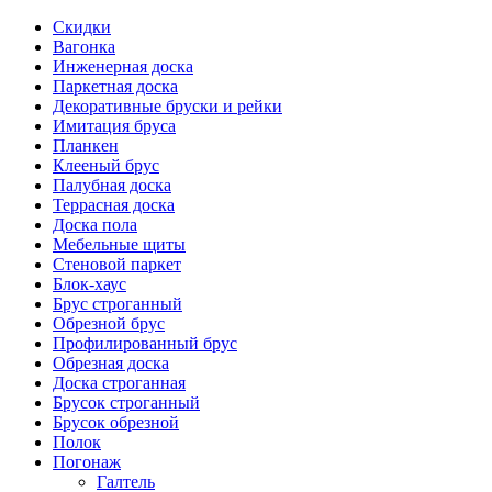
Скидки
Вагонка
Инженерная доска
Паркетная доска
Декоративные бруски и рейки
Имитация бруса
Планкен
Клееный брус
Палубная доска
Террасная доска
Доска пола
Мебельные щиты
Стеновой паркет
Блок-хаус
Брус строганный
Обрезной брус
Профилированный брус
Обрезная доска
Доска строганная
Брусок строганный
Брусок обрезной
Полок
Погонаж
Галтель