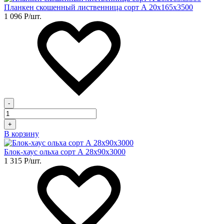
Планкен скошенный лиственница сорт А 20х165х3500
1 096
Р
/шт.
-
+
В корзину
Блок-хаус ольха сорт А 28х90х3000
1 315
Р
/шт.