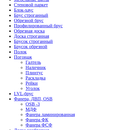
Стеновой паркет
Блок-хаус
Брус строганный
Обрезной брус
Профилированный брус
Обрезная доска
Доска строганная
Брусок строганный
Брусок обрезной
Полок
Погонаж
Галтель
Наличник
Плинтус
Раскладка
Рейки
Уголок
LVL-брус
Фанера, ДВП, OSB
OSB -3
МДФ
Фанера ламинированная
Фанера ФК
Фанера ФСФ