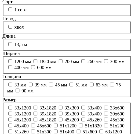
Сорт
1 сорт
Порода
хвоя
Длина
13,5 м
Ширина
1200 мм
1820 мм
200 мм
260 мм
300 мм
400 мм
600 мм
Толщина
33 мм
39 мм
45 мм
51 мм
63 мм
75
мм
90 мм
Размер
33х1200
33х1820
33х300
33х400
33х600
39х1200
39х1820
39х300
39х400
39х600
45х1200
45х1820
45х200
45х260
45х300
45х400
45х600
51х1200
51х1820
51х200
51х260
51х300
51х400
51х600
63х1200