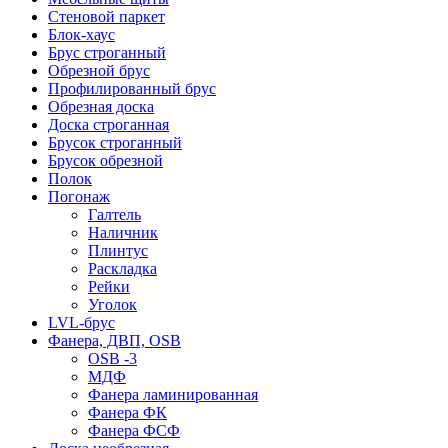
Стеновой паркет
Блок-хаус
Брус строганный
Обрезной брус
Профилированный брус
Обрезная доска
Доска строганная
Брусок строганный
Брусок обрезной
Полок
Погонаж
Галтель
Наличник
Плинтус
Раскладка
Рейки
Уголок
LVL-брус
Фанера, ДВП, OSB
OSB -3
МДФ
Фанера ламинированная
Фанера ФК
Фанера ФСФ