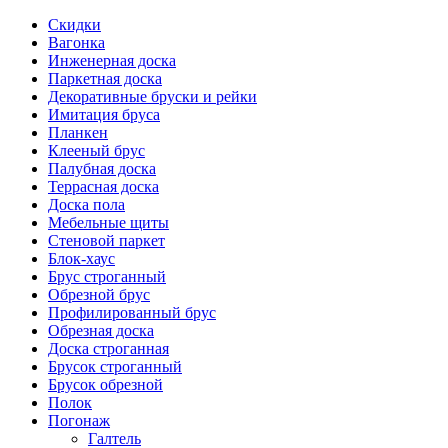
Скидки
Вагонка
Инженерная доска
Паркетная доска
Декоративные бруски и рейки
Имитация бруса
Планкен
Клееный брус
Палубная доска
Террасная доска
Доска пола
Мебельные щиты
Стеновой паркет
Блок-хаус
Брус строганный
Обрезной брус
Профилированный брус
Обрезная доска
Доска строганная
Брусок строганный
Брусок обрезной
Полок
Погонаж
Галтель