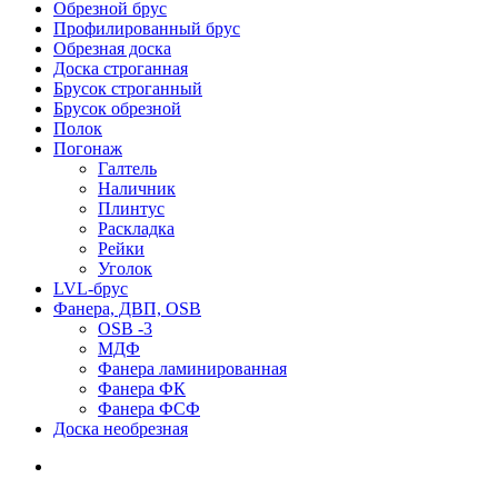
Обрезной брус
Профилированный брус
Обрезная доска
Доска строганная
Брусок строганный
Брусок обрезной
Полок
Погонаж
Галтель
Наличник
Плинтус
Раскладка
Рейки
Уголок
LVL-брус
Фанера, ДВП, OSB
OSB -3
МДФ
Фанера ламинированная
Фанера ФК
Фанера ФСФ
Доска необрезная