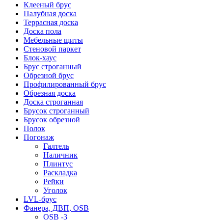
Клееный брус
Палубная доска
Террасная доска
Доска пола
Мебельные щиты
Стеновой паркет
Блок-хаус
Брус строганный
Обрезной брус
Профилированный брус
Обрезная доска
Доска строганная
Брусок строганный
Брусок обрезной
Полок
Погонаж
Галтель
Наличник
Плинтус
Раскладка
Рейки
Уголок
LVL-брус
Фанера, ДВП, OSB
OSB -3