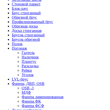
Стеновой паркет
Блок-хаус
Брус строганный
Обрезной брус
Профилированный брус
Обрезная доска
Доска строганная
Брусок строганный
Брусок обрезной
Полок
Погонаж
Галтель
Наличник
Плинтус
Раскладка
Рейки
Уголок
LVL-брус
Фанера, ДВП, OSB
OSB -3
МДФ
Фанера ламинированная
Фанера ФК
Фанера ФСФ