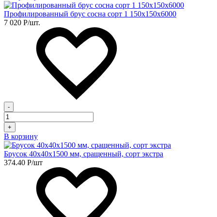
Профилированный брус сосна сорт 1 150х150х6000
7 020
Р
/шт.
-
+
В корзину
Брусок 40х40х1500 мм, сращенный, сорт экстра
374.40
Р
/шт