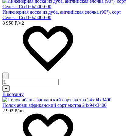
Инженерная доска из дуба, английская елочка (90°), сорт
Селект 16х160х500-600
8 950
Р
/м2
-
+
В корзину
Полок абаш африканский сорт экстра 24х94х3400
2 992
Р
/шт.