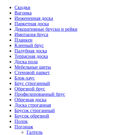
Скидки
Вагонка
Инженерная доска
Паркетная доска
Декоративные бруски и рейки
Имитация бруса
Планкен
Клееный брус
Палубная доска
Террасная доска
Доска пола
Мебельные щиты
Стеновой паркет
Блок-хаус
Брус строганный
Обрезной брус
Профилированный брус
Обрезная доска
Доска строганная
Брусок строганный
Брусок обрезной
Полок
Погонаж
Галтель