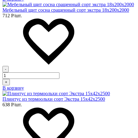
Мебельный щит сосна сращенный сорт экстра 18х200х2000
712
Р
/шт.
-
+
В корзину
Плинтус из термоольхи сорт Экстра 15х42х2500
638
Р
/шт.