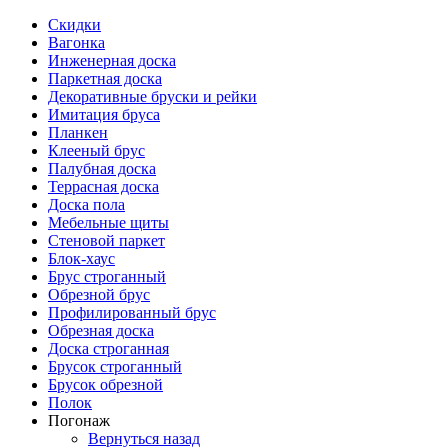
Скидки
Вагонка
Инженерная доска
Паркетная доска
Декоративные бруски и рейки
Имитация бруса
Планкен
Клееный брус
Палубная доска
Террасная доска
Доска пола
Мебельные щиты
Стеновой паркет
Блок-хаус
Брус строганный
Обрезной брус
Профилированный брус
Обрезная доска
Доска строганная
Брусок строганный
Брусок обрезной
Полок
Погонаж
Вернуться назад