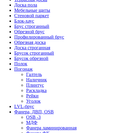
Доска пола
Мебельные щиты
Стеновой паркет
Блок-хаус
Брус строганный
Обрезной брус
Профилированный брус
Обрезная доска
Доска строганная
Брусок строганный
Брусок обрезной
Полок
Погонаж
Галтель
Наличник
Плинтус
Раскладка
Рейки
Уголок
LVL-брус
Фанера, ДВП, OSB
OSB -3
МДФ
Фанера ламинированная