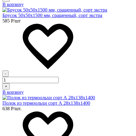
В корзину
Брусок 50х50х1500 мм, сращенный, сорт экстра
585
Р
/шт
-
+
В корзину
Полок из термоольхи сорт А 28х138х1400
638
Р
/шт.