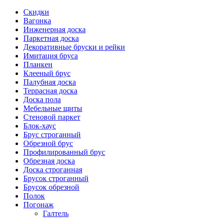
Скидки
Вагонка
Инженерная доска
Паркетная доска
Декоративные бруски и рейки
Имитация бруса
Планкен
Клееный брус
Палубная доска
Террасная доска
Доска пола
Мебельные щиты
Стеновой паркет
Блок-хаус
Брус строганный
Обрезной брус
Профилированный брус
Обрезная доска
Доска строганная
Брусок строганный
Брусок обрезной
Полок
Погонаж
Галтель