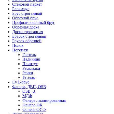
Стеновой паркет
Блок-хаус
Брус строганный
Обрезной брус
Профилированный брус
Обрезная доска
Доска строганная
Брусок строганный
Брусок обрезной
Полок
Погонаж
Галтель
Наличник
Плинтус
Раскладка
Рейки
Уголок
LVL-брус
Фанера, ДВП, OSB
OSB -3
МДФ
Фанера ламинированная
Фанера ФК
Фанера ФСФ