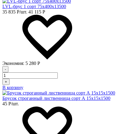
LVL-брус 1 сорт 75х400х13500
35 835
Р
/шт.
41 115
Р
Экономия:
5 280
Р
-
+
В корзину
Брусок строганный лиственница сорт А 15х15х1500
45
Р
/шт.