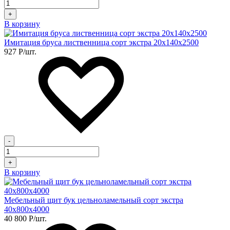
+
В корзину
Имитация бруса лиственница сорт экстра 20х140х2500
927
Р
/шт.
-
+
В корзину
Мебельный щит бук цельноламельный сорт экстра
40х800х4000
40 800
Р
/шт.