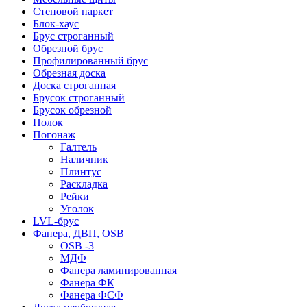
Стеновой паркет
Блок-хаус
Брус строганный
Обрезной брус
Профилированный брус
Обрезная доска
Доска строганная
Брусок строганный
Брусок обрезной
Полок
Погонаж
Галтель
Наличник
Плинтус
Раскладка
Рейки
Уголок
LVL-брус
Фанера, ДВП, OSB
OSB -3
МДФ
Фанера ламинированная
Фанера ФК
Фанера ФСФ