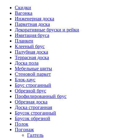
Скидки
Вагонка
Инженерная доска
Паркетная доска
Декоративные бруски и рейки
Имитация бруса
Планкен
Клееный брус
Палубная доска
Террасная доска
Доска пола
Мебельные щиты
Стеновой паркет
Блок-хаус
Брус строганный
Обрезной брус
Профилированный брус
Обрезная доска
Доска строганная
Брусок строганный
Брусок обрезной
Полок
Погонаж
Галтель