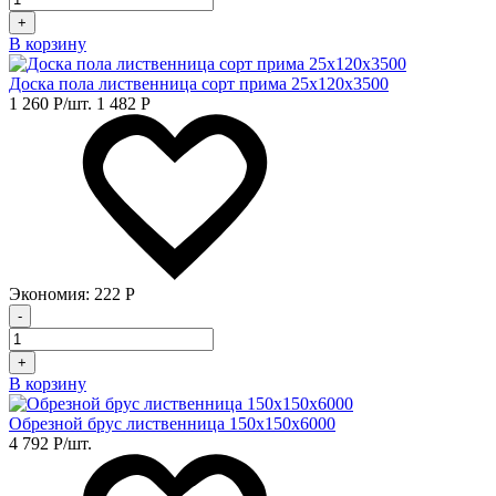
+
В корзину
Доска пола лиственница сорт прима 25х120х3500
1 260
Р
/шт.
1 482
Р
Экономия:
222
Р
-
+
В корзину
Обрезной брус лиственница 150х150х6000
4 792
Р
/шт.