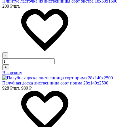
Плинтус ласточка из лиственницы сорт экстра 18х50х1600
200
Р
/шт.
-
+
В корзину
Палубная доска лиственница сорт прима 28х140х2500
928
Р
/шт.
980
Р