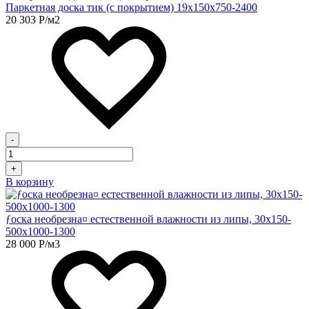
Паркетная доска тик (с покрытием) 19х150х750-2400
20 303
Р
/м2
-
+
В корзину
ƒоска необрезна¤ естественной влажности из липы, 30х150-
500х1000-1300
28 000
Р
/м3