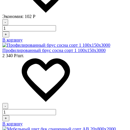
Экономия:
102
Р
-
+
В корзину
Профилированный брус сосна сорт 1 100х150х3000
2 340
Р
/шт.
-
+
В корзину