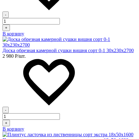
-
+
В корзину
Доска обрезная камерной сушки вишня сорт 0-1 30х230х2700
2 980
Р
/шт.
-
+
В корзину