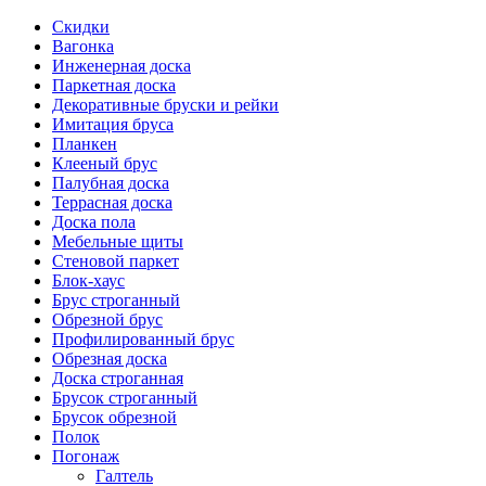
Скидки
Вагонка
Инженерная доска
Паркетная доска
Декоративные бруски и рейки
Имитация бруса
Планкен
Клееный брус
Палубная доска
Террасная доска
Доска пола
Мебельные щиты
Стеновой паркет
Блок-хаус
Брус строганный
Обрезной брус
Профилированный брус
Обрезная доска
Доска строганная
Брусок строганный
Брусок обрезной
Полок
Погонаж
Галтель