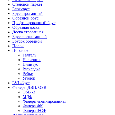
Стеновой паркет
Блок-хаус
Брус строганный
Обрезной брус
Профилированный брус
Обрезная доска
Доска строганная
Брусок строганный
Брусок обрезной
Полок
Погонаж
Галтель
Наличник
Плинтус
Раскладка
Рейки
Уголок
LVL-брус
Фанера, ДВП, OSB
OSB -3
МДФ
Фанера ламинированная
Фанера ФК
Фанера ФСФ